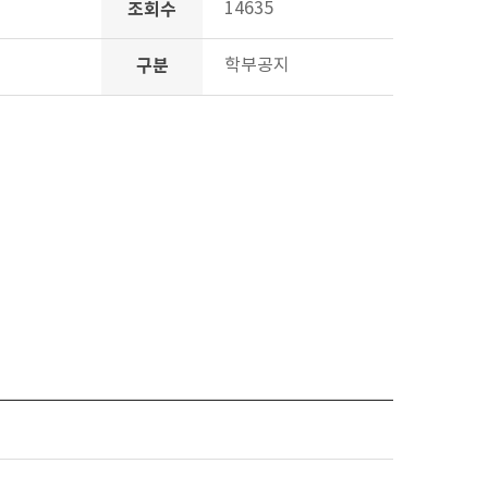
조회수
14635
구분
학부공지