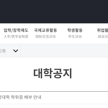
입학/장학제도
국제교류활동
학생활동
취업
入学/奖学金制度
国际交流活动
学生活动
就业活
公告
대학공지
 경상대학 학위증 배부 안내