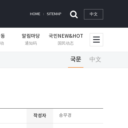
中文
HOME
SITEMAP
활동
알림마당
국민NEW&HOT
动
通知码
国民动态
국문
中文
작성자
송무경