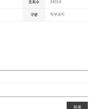
조회수
34314
구분
학부공지
목록