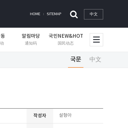
中文
HOME
SITEMAP
활동
알림마당
국민NEW&HOT
动
通知码
国民动态
국문
中文
작성자
설형아