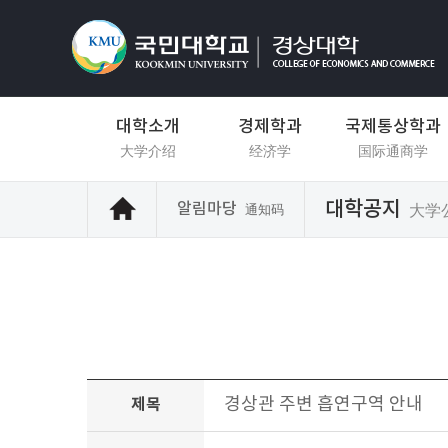
대학소개
경제학과
국제통상학과
大学介绍
经济学
国际通商学
대학공지
알림마당
大学
通知码
경상관 주변 흡연구역 안내
제목