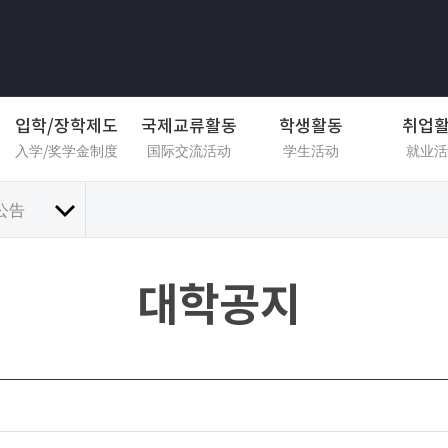
입학/장학제도
국제교류활동
학생활동
취업
入学/奖学金制度
国际交流活动
学生活动
就业活
公告
대학공지