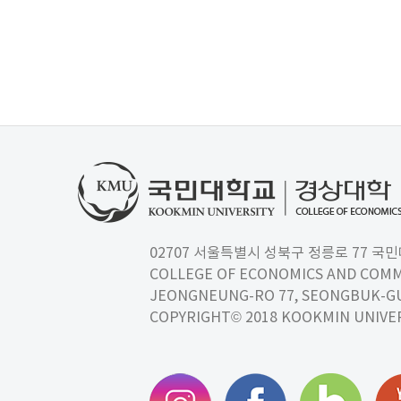
02707 서울특별시 성북구 정릉로 77 국민대학교
COLLEGE OF ECONOMICS AND COMM
JEONGNEUNG-RO 77, SEONGBUK-GU,
COPYRIGHT© 2018 KOOKMIN UNIVER