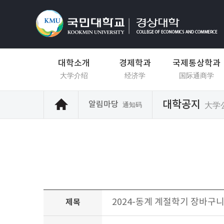
대학소개
경제학과
국제통상학과
大学介绍
经济学
国际通商学
대학공지
알림마당
大学
通知码
2024-동계 계절학기 장바구
제목