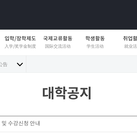
입학/장학제도
국제교류활동
학생활동
취업
入学/奖学金制度
国际交流活动
学生活动
就业活
公告
대학공지
니 및 수강신청 안내