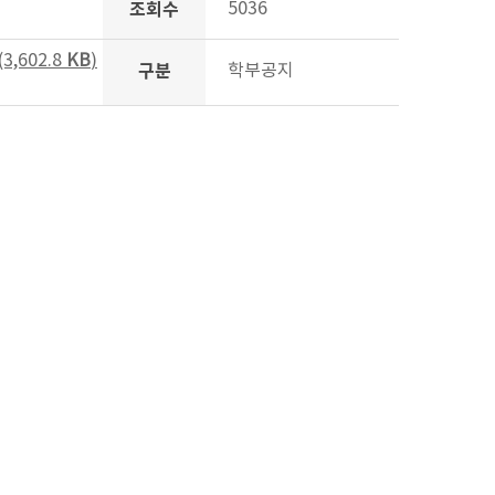
조회수
5036
,602.8
KB
)
구분
학부공지