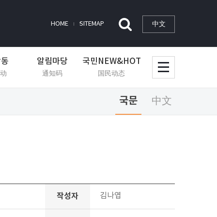
中文
HOME
SITEMAP
활동
알림마당
국민NEW&HOT
动
通知码
国民动态
국문
中文
작성자
김나엽