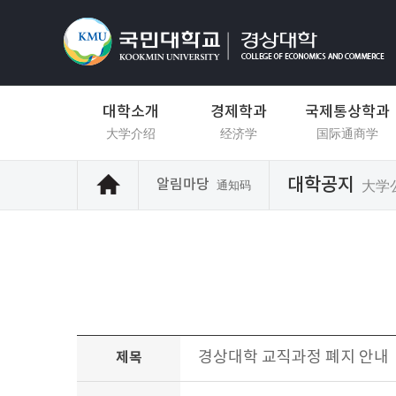
대학소개
경제학과
국제통상학과
大学介绍
经济学
国际通商学
대학공지
알림마당
大学
通知码
경상대학 교직과정 폐지 안내
제목