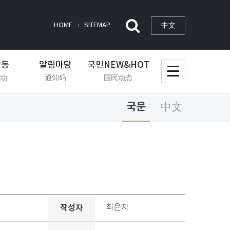
中文
HOME
SITEMAP
활동
알림마당
국민NEW&HOT
动
通知码
国民动态
국문
中文
작성자
최은지