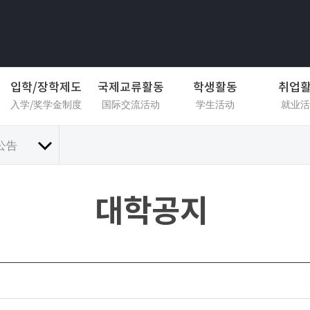
입학/장학제도
국제교류활동
학생활동
취업
入学/奖学金制度
国际交流活动
学生活动
就业活
公告
대학공지