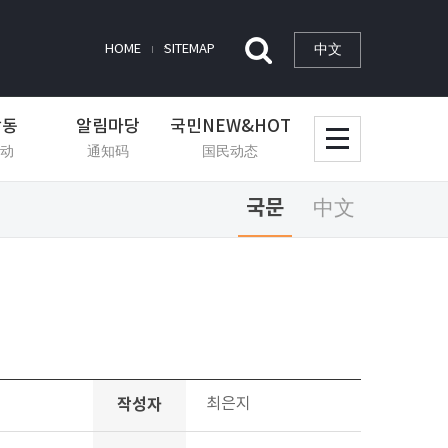
中文
HOME
SITEMAP
활동
알림마당
국민NEW&HOT
动
通知码
国民动态
국문
中文
작성자
최은지