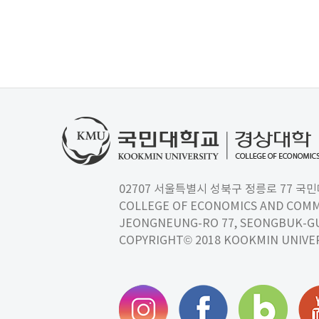
02707 서울특별시 성북구 정릉로 77 국민대학교
COLLEGE OF ECONOMICS AND COMM
JEONGNEUNG-RO 77, SEONGBUK-GU,
COPYRIGHT© 2018 KOOKMIN UNIVER