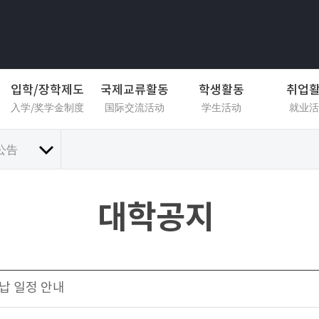
입학/장학제도
국제교류활동
학생활동
취업
入学/奖学金制度
国际交流活动
学生活动
就业活
公告
대학공지
수납 일정 안내