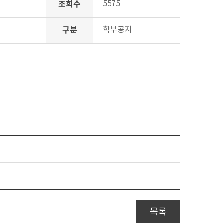
조회수
5575
구분
학부공지
목록