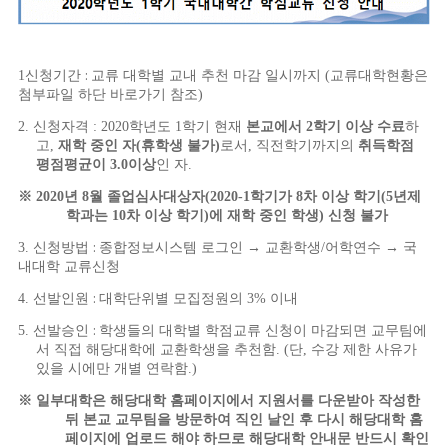
1
신청기간
교류 대학별 교내 추천 마감 일시까지
(
교류대학현황은
:
첨부파일 하단 바로가기 참조
)
2.
신청자격
: 2020
학년도
1
학기 현재
본교에서
2
학기 이상 수료
하
고
,
재학 중인 자
(
휴학생 불가
)
로서
,
직전학기까지의
취득학점
평점평균이
3.0
이상
인 자
.
※
2020
년
8
월 졸업심사대상자
(2020-1
학기가
8
차 이상 학기
(5
년제
학과는
10
차 이상 학기
)
에 재학 중인 학생
)
신청 불가
3.
신청방법
종합정보시스템 로그인
→
교환학생
/
어학연수
→
국
:
내대학 교류신청
4.
선발인원
대학단위별 모집정원의
3%
이내
:
5.
선발승인
학생들의 대학별 학점교류 신청이 마감되면 교무팀에
:
서 직접 해당대학에 교환학생을 추천함
. (
단
,
수강 제한 사유가
있을 시에만 개별 연락함
.)
※
일부대학은 해당대학 홈페이지에서 지원서를 다운받아 작성한
뒤 본교 교무팀을 방문하여 직인 날인 후 다시 해당대학 홈
페이지에 업로드 해야 하므로 해당대학 안내문 반드시 확인