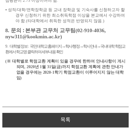
점평균이
2.75
이상이어야 함
.
⦁
성적
/
대학
/
면학장학금 등 교내 장학금 및 기숙사를 신청하고자 할
경우 신청하기 위한 최소취득학점 이상을 본교에서 수강하여
야 함
.(
타대학에서 취득한 성적은 반영되지 않음
.)
8.
문의
:
본부관 교무처 교무팀
(02-910-4036,
nyw311@kookmin.ac.kr)
9.
대학별 정보
국민대학교 홈페이지
→
학사
/
행정
→
학사안내
→
국내대학 학점교
:
환에서 학교명 클릭하여 세부내용 확인
(
※
대학별로 학점교환 계획이 있을 경우에 한하여 안내사항이 게시
되며
, 2020
년
1
월
31
일
(
금
)
까지
학점교환 계획에 관한 안내가
없을 경우에는
2020-1
학기 학점교환이 이루어지지 않는 대학
임
)
목록