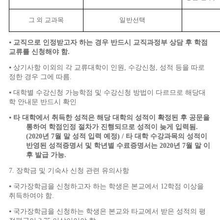
그 외 교과목
일반선택
⦁
교직으로 인정받고자 하는 경우 반드시 교직과정부 상담 후 학점
교류를 신청해야 함
.
⦁
상기사항 이외의 각 교류대학이 인원
,
수강신청
,
성적 등을 따로
정한 경우 그에 따름
.
⦁
대학별 수강신청 가능학점 및 수강신청 방법이 다르므로 해당대
학 안내문 반드시 확인
⦁
타 대학에서 취득한 성적은 해당 대학의 성적이 확정된 후 공문을
통하여 학점인정 절차가 진행되므로 성적이 늦게 입력됨
.
(2020
년
7
월 말 성적 입력 예정
) /
타 대학 수강과목의 성적이
반영된 성적증명서 및 학년별 수료증명서는
2020
년
7
월 말 이
후 발급 가능
.
7.
장학금 및 기숙사 신청 관련 유의사항
⦁
국가장학금을 신청하고자 하는 학생은 본교에서
12
학점 이상을
취득하여야 함
.
⦁
국가장학금을 신청하는 학생은 본교와 타교에서 받은 성적의 평