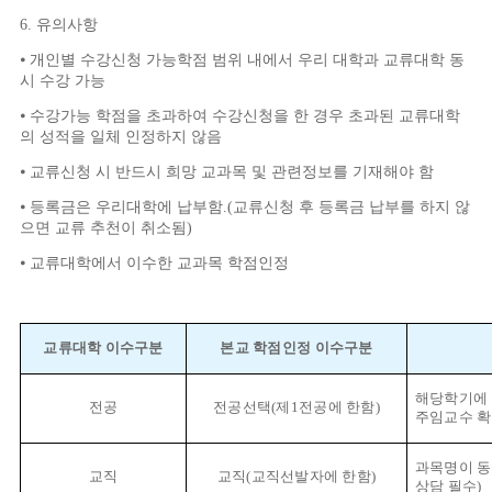
6.
유의사항
⦁
개인별 수강신청 가능학점 범위 내에서 우리 대학과 교류대학 동
시 수강 가능
⦁
수강가능 학점을 초과하여 수강신청을 한 경우 초과된 교류대학
의 성적을 일체 인정하지 않음
⦁
교류신청 시 반드시 희망 교과목 및 관련정보를 기재해야 함
⦁
등록금은 우리대학에 납부함
.(
교류신청 후 등록금 납부를 하지 않
으면 교류 추천이 취소됨
)
⦁
교류대학에서 이수한 교과목 학점인정
교류대학 이수구분
본교 학점인정 이수구분
해당학기에 
전공
전공선택
(
제
1
전공에 한함
)
주임교수 확
과목명이 동
교직
교직
(
교직선발자에 한함
)
상담 필수
)