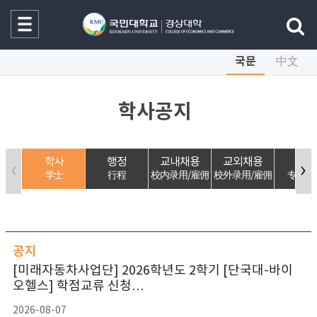
국문
中文
학사공지
학사
행정
교내채용
교외채용
특강
学士
行程
校内录用/雇佣
校外录用/雇佣
专题讲
공지
[미래자동차사업단] 2026학년도 2학기 [단국대-바이
오헬스] 학점교류 신청…
2026-08-07