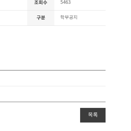
조회수
5463
구분
학부공지
목록