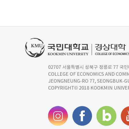
02707 서울특별시 성북구 정릉로 77 국민대학교
COLLEGE OF ECONOMICS AND COMM
JEONGNEUNG-RO 77, SEONGBUK-GU,
COPYRIGHT© 2018 KOOKMIN UNIVER