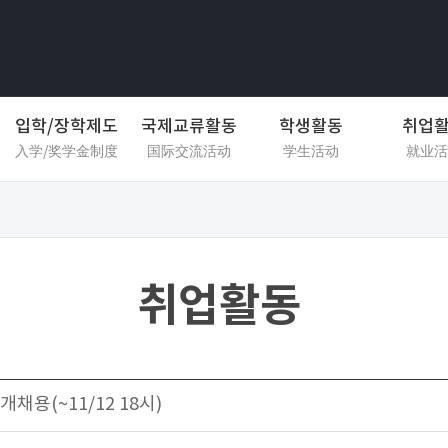
입학/장학제도
국제교류활동
학생활동
취업
入学/奖学金制度
国际交流活动
学生活动
就业活
취업활동
개채용(~11/12 18시)