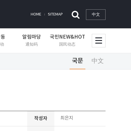
中文
HOME
SITEMAP
활동
알림마당
국민NEW&HOT
动
通知码
国民动态
국문
中文
작성자
최은지