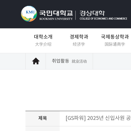
대학소개
경제학과
국제통상학과
大学介绍
经济学
国际通商学
취업활동
就业活动
[GS파워] 2025년 신입사원 공
제목