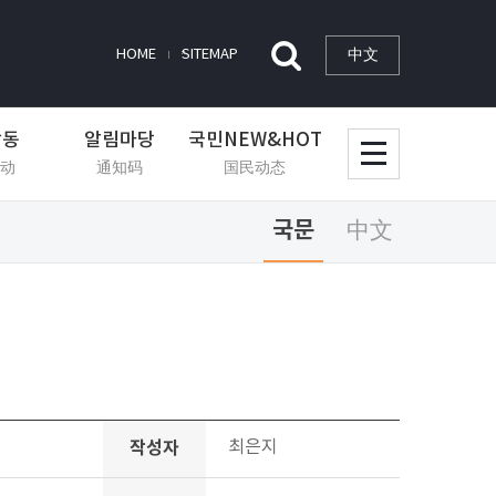
中文
HOME
SITEMAP
활동
알림마당
국민NEW&HOT
动
通知码
国民动态
국문
中文
작성자
최은지