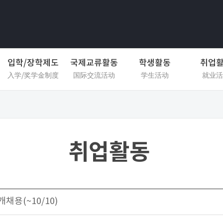
입학/장학제도
국제교류활동
학생활동
취업
入学/奖学金制度
国际交流活动
学生活动
就业活
취업활동
채용(~10/10)