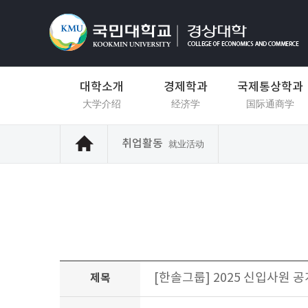
대학소개
경제학과
국제통상학과
大学介绍
经济学
国际通商学
취업활동
就业活动
[한솔그룹] 2025 신입사원 공개
제목