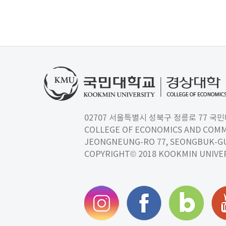
02707 서울특별시 성북구 정릉로 77 국민대학교
COLLEGE OF ECONOMICS AND COMM
JEONGNEUNG-RO 77, SEONGBUK-GU,
COPYRIGHT© 2018 KOOKMIN UNIVER