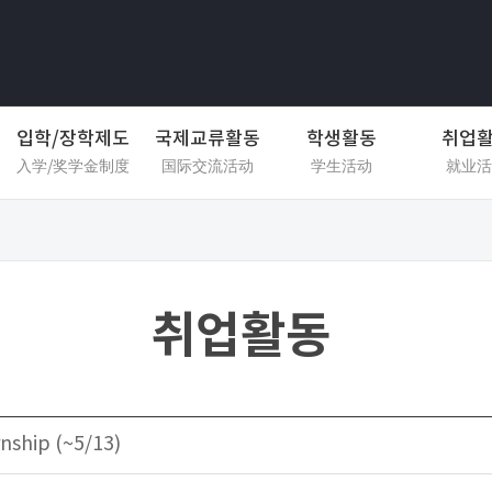
입학/장학제도
국제교류활동
학생활동
취업
入学/奖学金制度
国际交流活动
学生活动
就业活
취업활동
nship (~5/13)