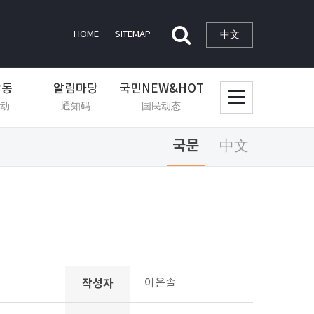
中文
HOME
SITEMAP
활동
알림마당
국민NEW&HOT
动
通知码
国民动态
국문
中文
작성자
이은솔