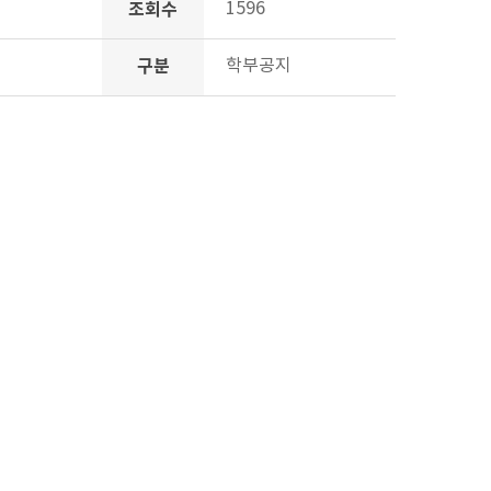
조회수
1596
구분
학부공지