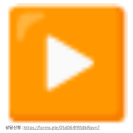
상담신청 :
https://forms.gle/
QSdD64YRS8kRqyri7