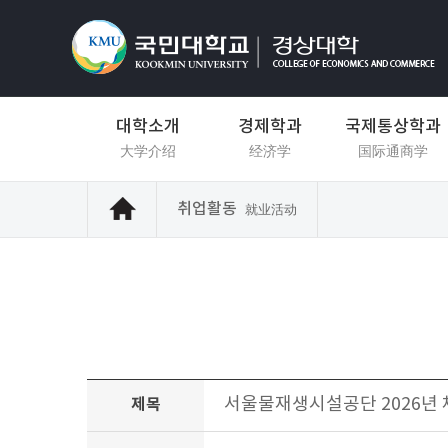
대학소개
경제학과
국제통상학과
大学介绍
经济学
国际通商学
취업활동
就业活动
서울물재생시설공단 2026년 체
제목