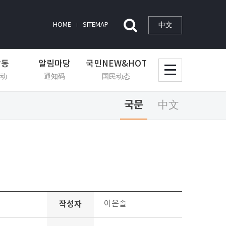
中文
HOME
SITEMAP
활동
알림마당
국민NEW&HOT
动
通知码
国民动态
국문
中文
작성자
이은솔