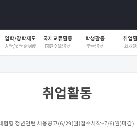
입학/장학제도
국제교류활동
학생활동
취업
入学/奖学金制度
国际交流活动
学生活动
就业活
취업활동
험형 청년인턴 채용공고(6/29(월)접수시작~7/6(월)마감)