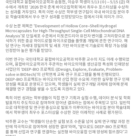
국민대학교 융합바이오공학과 송동현, 이승우 학생이 5/13 (수) – 5/15 (금) 여
수에서 개최된 ‘2026 한국 춘계 바이오칩학회’에서 최우수 포스터상을 수상하
는 성과를 거두었다. 특히 이번 수상은 학부생 연구팀이 국내 바이오칩 분야 주
요 학술대회에서 우수 연구 성과를 인정받았다는 점에서 더욱 의미가 크다.
수상 논문 제목은 “Development of Hollow Core–Shell Hydrogel
Microcapsules for High-Throughput Single-Cell Mitochondrial DNA
Analysis”로 단일세포 수준에서 미토콘드리아 유전자 변이를 고처리량으로 분
석하기 위한 중공 하이드로젤 마이크로캡슐 플랫폼 개발에 관한 연구이다. 해
당 연구는 차세대 정밀의학 및 세포 기반 바이오분석 기술로의 확장 가능성을
인정받아 높은 평가를 받았다.
이번 연구는 국민대학교 융합바이오공학과 박주환 교수의 지도 아래 수행되었
으며, 융합바이오공학과가 주관하는 바이오의약품 생산공정 특성화 인재양성
사업단의 ‘DEEP-BIO 프로젝트 ((Design, Explore, Evaluate, Problem-
solve in BIOtech)’의 산학연계 교육·연구 프로그램을 통해 진행되었다.
DEEP-BIO 프로젝트는 바이오의약 산업 현장 수요에 기반한 실무형 연구 인재
양성을 목표로 운영되고 있으며, 학생들이 실제 연구개발 과제에 참여해 문제
해결형 연구 경험을 쌓을 수 있도록 지원하고 있다.
특히 이번 성과는 학부생들이 직접 연구 기획과 실험 수행, 데이터 분석 및 학회
발표까지 주도적으로 참여하여 얻어낸 결과라는 점에서 주목받고 있다. 일반적
으로 대학원생 및 연구원 중심으로 발표가 이루어지는 바이오칩 분야 학술대회
에서 학부생이 최우수 포스터상을 수상한 것은 이례적인 사례로 평가된다.
박주환 교수는 “학생들이 단순한 실험 보조 수준을 넘어 실제 연구개발 과정 전
반에 적극적으로 참여하며 성장한 결과”라며, “앞으로도 DEEP-BIO 프로젝트
를 통해 산업과 연구를 연결하는 실전형 바이오융합 인재 양성에 힘쓰겠다”고