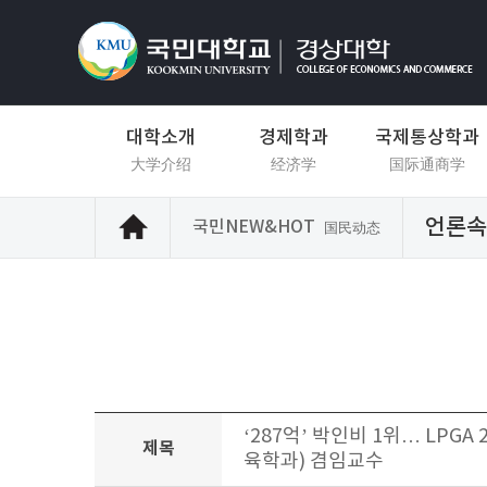
대학소개
경제학과
국제통상학과
大学介绍
经济学
国际通商学
언론속
국민NEW&HOT
国民动态
‘287억’ 박인비 1위… LPGA
제목
육학과) 겸임교수