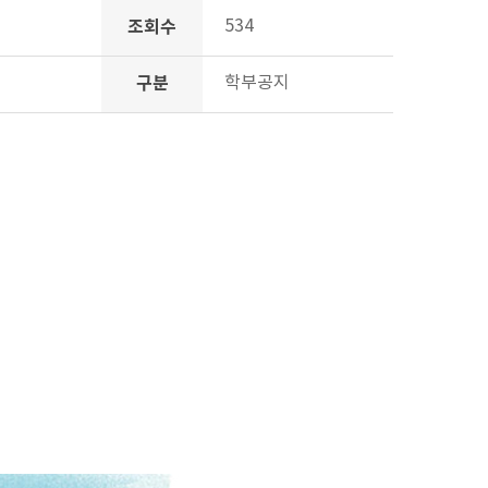
조회수
534
구분
학부공지