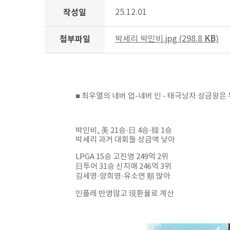
작성일
25.12.01
첨부파일
박세리 박인비.jpg (298.8
KB
)
■ 최우열의 네버 업-네버 인 - 태극낭자 상금왕은
박인비, 美 21승·日 4승·韓 1승
박세리 과거 대회들 상금액 낮아
LPGA 15승 고진영 249억 2위
日투어 31승 신지애 246억 3위
김세영·양희영·유소연 順 많아
인플레 반영않고 現환율로 계산