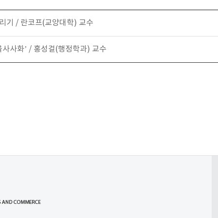
리기 / 란코프(교양대학) 교수
을사사화’ / 홍성걸(행정학과) 교수