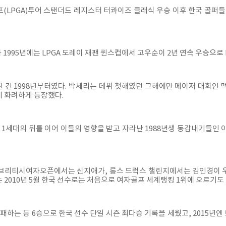
골프(LPGA)투어 스탠더드 레지스터 터콰이즈 클래식 우승 이후 한국 골퍼
 1995년에는 LPGA 도레이 재팬 퀸스컵에서 고우순이 2년 연속 우승으로 
된 건 1998년부터였다. 박세리는 데뷔 첫해였던 그해에만 메이저 대회인 
에 화려하게 등장했다.
출 1세대의 뒤를 이어 이들의 영향을 받고 자라난 1988년생 동갑내기들인
브리티시여자오픈에서는 신지애가, 롱스 드럭스 챌린지에서는 김인경이 우승
애는 2010년 5월 한국 선수로는 처음으로 여자골프 세계랭킹 1위에 오르기도 
 제패하는 등 6승으로 한국 선수 단일 시즌 최다승 기록을 세웠고, 201