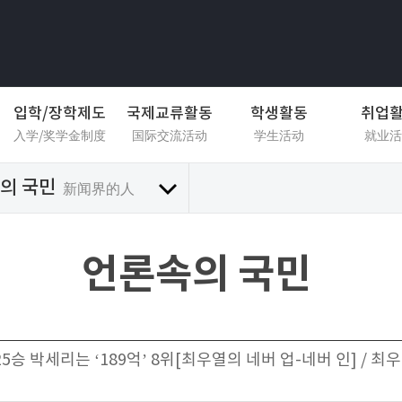
입학/장학제도
국제교류활동
학생활동
취업
入学/奖学金制度
国际交流活动
学生活动
就业活
의 국민
新闻界的人
언론속의 국민
 25승 박세리는 ‘189억’ 8위[최우열의 네버 업-네버 인] / 