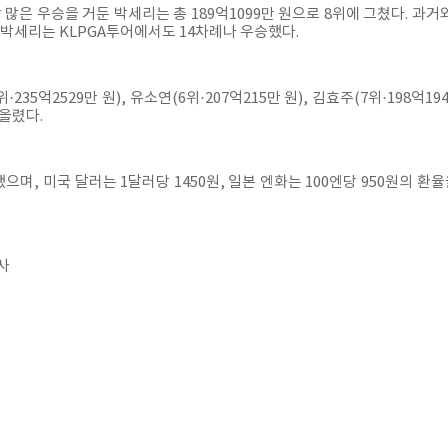
장 많은 우승을 거둔 박세리는 총 189억1099만 원으로 8위에 그쳤다. 과
박세리는 KLPGA투어에서도 14차례나 우승했다.
·235억2529만 원), 유소연(6위·207억215만 원), 김효주(7위·198억194
 올렸다.
했으며, 미국 달러는 1달러당 1450원, 일본 엔화는 100엔당 950원의 
사