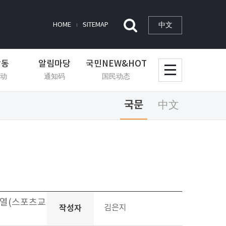
中文
HOME
SITEMAP
활동
알림마당
국민NEW&HOT
动
通知码
国民动态
국문
中文
최우열(스포츠교
작성자
김은지