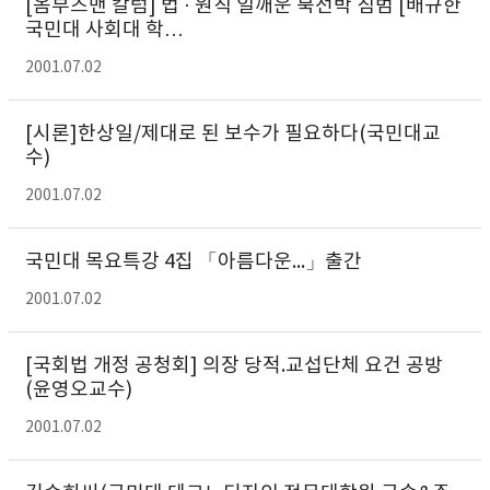
[옴부즈맨 칼럼] 법 · 원칙 일깨운 북선박 침범 [배규한
국민대 사회대 학…
2001.07.02
[시론]한상일/제대로 된 보수가 필요하다(국민대교
수)
2001.07.02
국민대 목요특강 4집 「아름다운...」출간
2001.07.02
[국회법 개정 공청회] 의장 당적.교섭단체 요건 공방
(윤영오교수)
2001.07.02