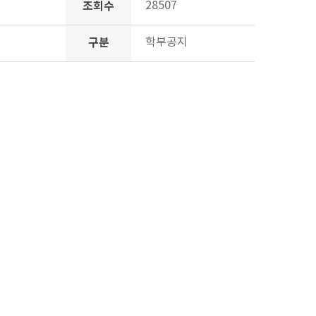
조회수
28507
구분
학부공지