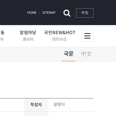
中文
HOME
SITEMAP
활동
알림마당
국민NEW&HOT
动
通知码
国民动态
국문
中文
작성자
설형아