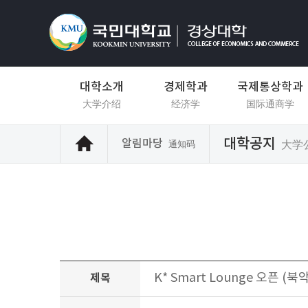
대학소개
경제학과
국제통상학과
大学介绍
经济学
国际通商学
대학공지
알림마당
大学
通知码
K* Smart Lounge 오픈 (북
제목