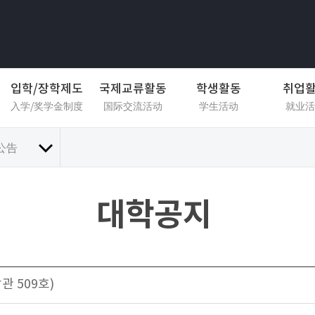
입학/장학제도
국제교류활동
학생활동
취업
入学/奖学金制度
国际交流活动
学生活动
就业活
公告
대학공지
악관 509호)