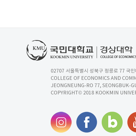
02707 서울특별시 성북구 정릉로 77 국민대학교
COLLEGE OF ECONOMICS AND COMM
JEONGNEUNG-RO 77, SEONGBUK-GU,
COPYRIGHT© 2018 KOOKMIN UNIVER