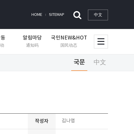
中文
HOME
SITEMAP
활동
알림마당
국민NEW&HOT
动
通知码
国民动态
국문
中文
작성자
김나엽