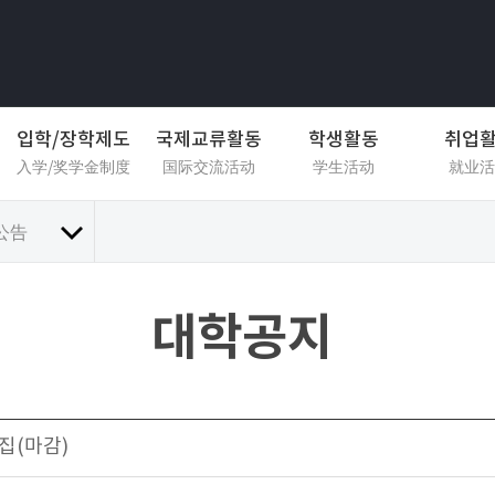
입학/장학제도
국제교류활동
학생활동
취업
入学/奖学金制度
国际交流活动
学生活动
就业活
公告
대학공지
집(마감)