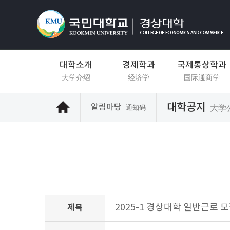
대학소개
경제학과
국제통상학과
大学介绍
经济学
国际通商学
대학공지
알림마당
大学
通知码
2025-1 경상대학 일반근로 모
제목