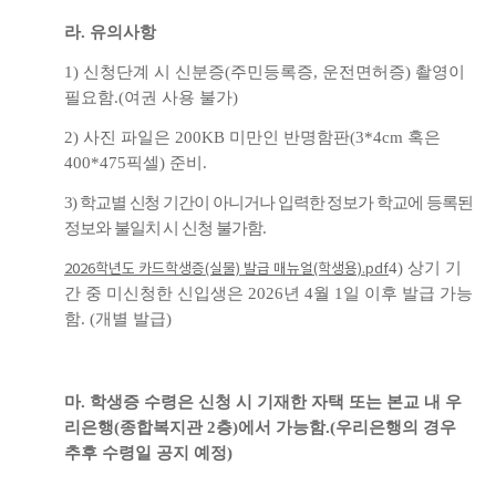
라
.
유의사항
1)
신청단계 시 신분증
(
주민등록증
,
운전면허증
)
촬영이
필요함
.(
여권 사용 불가
)
2)
사진 파일은
200KB
미만인 반명함판
(3*4cm
혹은
400*475
픽셀
)
준비
.
3)
학교별 신청 기간이 아니거나 입력한 정보가 학교에 등록된
정보와 불일치 시 신청 불가함
.
4)
상기 기
2026학년도 카드학생증(실물) 발급 매뉴얼(학생용).pdf
간 중 미신청한 신입생은
2026
년
4
월
1
일 이후 발급 가능
함
. (
개별 발급
)
마
.
학생증 수령은 신청 시 기재한 자택 또는 본교 내 우
리은행
(
종합복지관
2
층
)
에서 가능함
.(
우리은행의 경우
추후 수령일 공지 예정
)