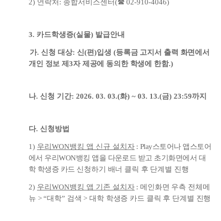
2)
연락처
:
종합서비스센터
(
☎
02-910-4046)
3.
카드학생증
(
실물
)
발급안내
가
.
신청 대상
:
신
(
편
)
입생
(
등록금 고지서 출력 화면에서
개인 정보 제
3
자 제공에 동의한 학생에 한함
.)
나
.
신청 기간
: 2026. 03. 03.(
화
) ~ 03. 13.(
금
) 23:59
까지
다
.
신청방법
1)
우리
WON
뱅킹 앱 신규 설치자
:
Play
스토어나 앱스토어
에서 우리
WON
뱅킹 앱
을 다운로드 받고 초기화면에서 대
학 학생증 카드
신청하기 배너 클릭 후 단계별 진행
2)
우리
WON
뱅킹 앱 기존 설치자
:
메
인화면 우측 전체메
뉴
> “
대학
”
검색
>
대학 학생증 카드 클릭 후 단계별 진행