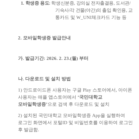
1.
학생증 용도
:
학생신분증
,
강의실 전자출결용
,
도서관
/
기숙사
/
각 건물
(
야간
)
의 출입 확인용
,
교
통카드 및
W_UNI
체크카드 기능 등
2.
모바일학생증 발급안내
가
.
발급기간
: 2026. 2. 23.(
월
)
부터
나
.
다운로드 및 설치 방법
1)
안드로이드폰 사용자는 구글
Play
스토어에서
,
아이폰
사용자는 애플 앱스토어에서
‘
국민대학교
모바일학생증
’
으로 검색 후 다운로드 및 설치
2)
설치된 국민대학교 모바일학생증
App
을 실행하여
로그인 화면에서 포털
ID
및
비밀번호를 이용하여 로그인
후 발급함
.