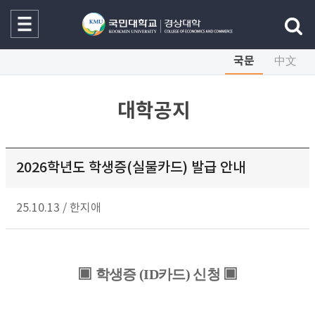
국문
中文
대학공지
2026학년도 학생증(실물카드) 발급 안내
25.10.13
/
한지애
▣
▣
학생증
(ID
카드
)
신청