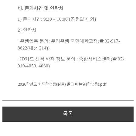
바
.
문의시간 및 연락처
1)
문의시간
: 9:30 ~ 16:00 (
공휴일 제외
)
2)
연락처
∙
은행업무 문의
:
우리은행 국민대학교점
(
☎
02-917-
8822(
내선
214))
∙
ID
카드 신청 학적 정보 문의
:
종합서비스센터
(
☎
02-
910-4050, 4060)
2026학년도 카드학생증(실물) 발급 매뉴얼(학생용).pdf
목록