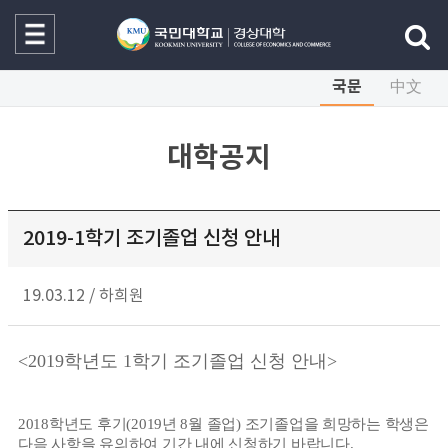
국문
中文
대학공지
2019-1학기 조기졸업 신청 안내
19.03.12
/
하희원
<2019
학년도
1
학기 조기졸업 신청 안내>
2018
학년도 후기
(2019
년
8
월 졸업
)
조기졸업을 희망하는 학생은
다음 사항을 유의하여 기간 내에 신청하기 바랍니다
.