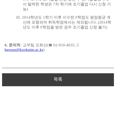
서 탈락한 학생은
7
차 학기에 조기졸업 다시 신청 가
능
)
라
. 2014
학년도
1
학기 이후 이수한
F
학점도 평점평균 계
산에 포함되며 취득학점에서는 제외됩니다
. (2014
학
년도 이후
F
학점을 받은 경우 조기졸업 신청 불가
)
6.
문의처
:
교무팀 오희선
(
☎
02-910-4035,

heesun@kookmin.ac.kr
)
목록