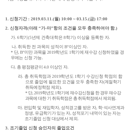
1.
신청기간
: 2019.03.11.(
월
) 10:00 ~ 03.15.(
금
) 17:00
2.
신청자격
(
아래
“
가
-
마
”
항의 조건을 모두 충족하여야 함
.)
가
. 6
학기
(5
년제 건축대학은
8
학기
)
이상을 등록한 자
.
나
.
취득한 전 과목의 성적이
B°
이상인 자
.
*
단
, B°
미만 과목을
2019
학년도
1
학기에 재수강 신청하였을 경
우에는 신청 가능
.
다
.
총 평점평균이
4.0
이상인 자
.
라
.
총 취득학점과
2019
학년도
1
학기 수강신청 학점의 합
으로 졸업에 필요한 요건을
모두
충족한 자
(
계절학기
취득예정학점 제외
).
*
단
, 2019
학년도
1
학기에 재수강신청을 한 경우 재수강
과목에 대한 기 취득학점은 총 취득학점에서 제외됨
.
마
.
편입학 및 재입학자
,
성적경고를 받은 자
,
학
·
석사연계과
정생
,
유급학기가 있는 자
,
성적포기 내역이 있는 자는
조기졸업 신청 대상에서 제외
.
3.
조기졸업 신청 승인자의 졸업요건