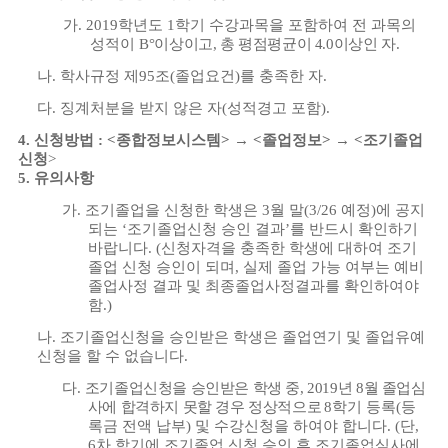
가
. 2019
학년도
1
학기 수강과목을 포함하여 전 과목의
성적이
B°
이상이고
,
총 평점평균이
4.0
이상인 자
.
나
.
학사규정 제
95
조
(
졸업요건
)
를 충족한 자
.
다
.
징계처분을 받지 않은 자
(
성적경고 포함
).
4.
신청방법
: <
종합정보시스템
>
→
<
졸업정보
>
→
<
조기졸업
신청
>
5.
유의사항
가
.
조기졸업을 신청한 학생은
3
월 말
(3/26
예정
)
에 공지
되는
‘
조기졸업신청 승인 결과
’
를 반드시 확인하기
바랍니다
. (
신청자격을 충족한 학생에 대하여 조기
졸업 신청 승인이 되며
,
실제 졸업 가능 여부는 예비
졸업사정 결과 및 최종졸업사정결과를 확인하여야
함
.)
나
.
조기졸업신청을 승인받은 학생은 졸업연기 및 졸업유예
신청을 할 수 없습니다
.
다
.
조기졸업신청을 승인받은 학생 중
, 2019
년
8
월 졸업심
사에 합격하지 못할 경우 정상적으로
8
학기 등록
(
등
록금 전액 납부
)
및 수강신청을 하여야 합니다
. (
단
,
6
차 학기에 조기졸업 신청 승인 후 조기졸업심사에