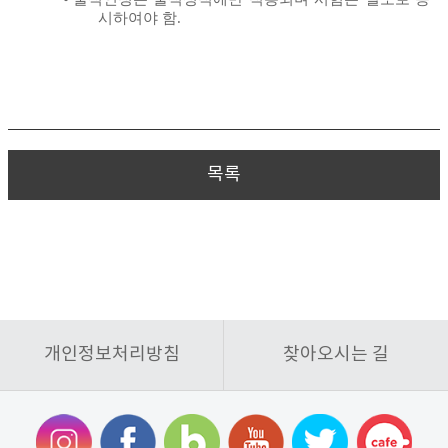
시하여야 함
.
목록
개인정보처리방침
찾아오시는 길