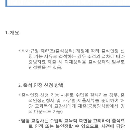
1.
개요
⦁
학사규정 제
63
조
(
출석성적
)
개정에 따라 출석인정 신
청 가능 사유로 결석하는 경우 소정의 절차에 따라
증빙자료 제출 시 과제성적을 출석성적의 일부로
인정받을 수 있음
.
2.
출석 인정 신청 방법
⦁
출석인정 신청 가능 사유로 수업을 결석하는 경우
,
출
석인정신청서 및 사유별 제출서류를 준비하여 해
당 교과목의 교강사에게 제출
(
공통양식함에서 양
식 다운로드 가능
)
⦁
담당 교강사는 수업의 교육적 측면을 고려하여 출석으
로 인정 또는 불인정할 수 있으므로
,
사전에 담당