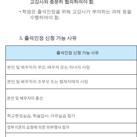
교강사와 충분히 협의하여야 함
.
⦁
학생은 출석인정을 위해 교강사가 부여하는 과제 등을
수행하여야 함
.
3.
출석인정 신청 가능 사유
출석인정 신청 가능 사유
본인 및 배우자의 부모
,
배우자 또는 자녀의 사망
본인 및 배우자의 조부모 또는 형제자매의 사망
본인 및 배우자의 출산
학교현장실습
,
학술답사
,
야외실습 참가
정부기관의 요청에 의한 외부행사 참가