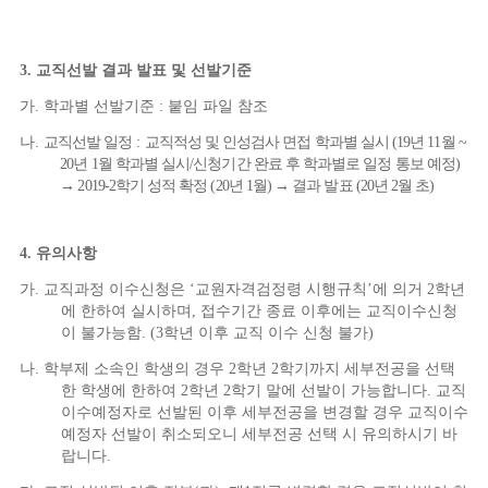
3.
교직선발 결과 발표 및 선발기준
가
.
학과별 선발기준 : 붙임 파일 참조
나
.
교직선발 일정
:
교직적성 및 인성검사 면접 학과별 실시
(19
년
11
월
~
20
년
1
월 학과별 실시
/
신청기간 완료 후 학과별로 일정 통보 예정
)
→
2019-2
학기 성적 확정
(20
년
1
월
)
→
결과 발표
(20
년
2
월 초
)
4.
유의사항
가
.
교직과정 이수신청은
‘
교원자격검정령 시행규칙
’
에 의거
2
학년
에 한하여 실시하며
,
접수기간 종료 이후에는 교직이수신청
이 불가능함
. (3
학년 이후 교직 이수 신청 불가
)
나
.
학부제 소속인 학생의 경우
2
학년
2
학기까지 세부전공을 선택
한 학생에 한하여
2
학년
2
학기 말에 선발이 가능합니다
.
교직
이수예정자로 선발된 이후 세부전공을 변경할 경우 교직이수
예정자 선발이 취소되오니 세부전공 선택 시 유의하시기 바
랍니다
.