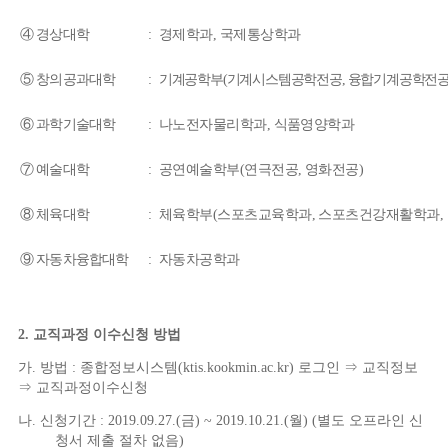
④
경상대학
:
경제학과
,
국제통상학과
⑤
창의공과대학
:
기계공학부
(
기계시스템공학전공
,
융합기계공학전
⑥
과학기술대학
:
나노전자물리학과
,
식품영양학과
⑦
예술대학
:
공연예술학부
(
연극전공
,
영화전공
)
⑧
체육대학
:
체육학부
(
스포츠교육학과
,
스포츠건강재활학과
,
⑨
자동차융합대학
:
자동차공학과
2.
교직과정 이수신청 방법
가
.
방법 : 종합정보시스템
(ktis.kookmin.ac.kr)
로그인
⇒
교직정보
⇒
교직과정이수신청
나
.
신청기간
: 2019.09.27.(
금
) ~ 2019.10.21.(
월
) (
별도 오프라인 신
청서 제출 절차 없음
)