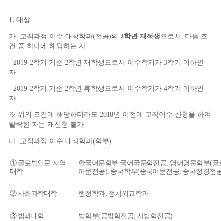
1.
대상
가
.
교직과정 이수 대상학과
(
전공
)
의
2
학년 재적생
으로서
,
다음 조
건 중 하나에 해당하는 자
- 2019-2
학기 기준
2
학년 재학생으로서 이수학기가
3
학기 이하인
자
- 2019-2
학기 기준
2
학년 휴학생으로서 이수학기가
4
학기 이하인
자
※
위의 조건에 해당하더라도
2018
년 이전에 교직이수 신청을 하여
탈락한 자는 재신청 불가
나
.
교직과정 이수 대상학과
(
학부
)
①
글로벌인문
·
지역
한국어문학부 국어국문학전공
,
영어영문학부
(
글
:
대학
어문전공
),
중국학부
(
중국어문전공
,
중국정경전
②
사회과학대학
:
행정학과
,
정치외교학과
③
법과대학
:
법학부
(
공법학전공
,
사법학전공
)