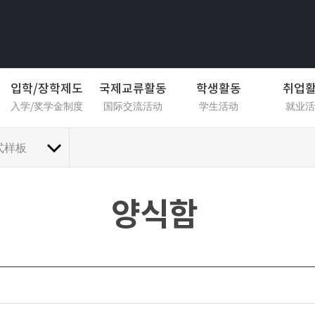
입학/장학제도
국제교류활동
학생활동
취업
入学/奖学金制度
国际交流活动
学生活动
就业活
式样板
양식함
식