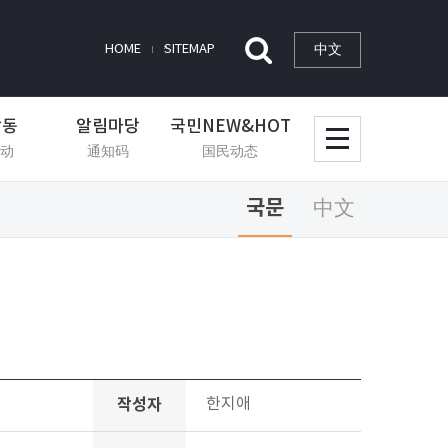
中文
HOME
SITEMAP
활동
알림마당
국민NEW&HOT
动
通知码
国民动态
국문
中文
작성자
한지애