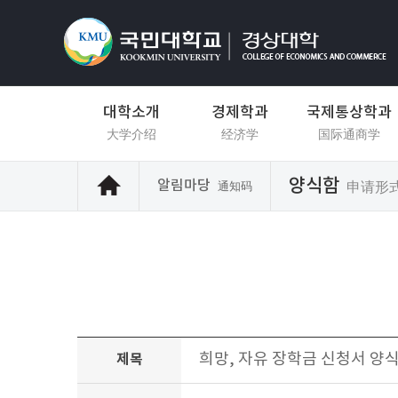
대학소개
경제학과
국제통상학과
大学介绍
经济学
国际通商学
양식함
알림마당
申请形
通知码
희망, 자유 장학금 신청서 양
제목