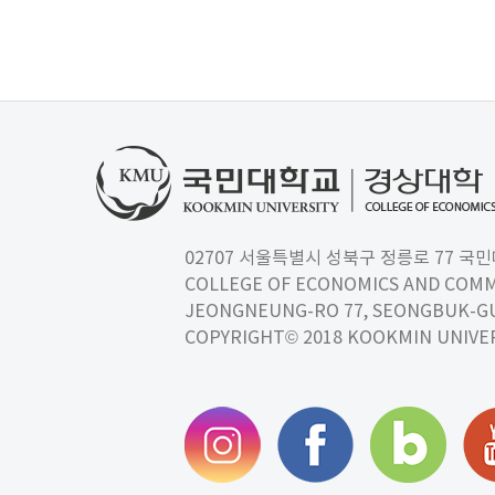
02707 서울특별시 성북구 정릉로 77 국민대학교
COLLEGE OF ECONOMICS AND COMM
JEONGNEUNG-RO 77, SEONGBUK-GU,
COPYRIGHT© 2018 KOOKMIN UNIVER