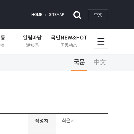
中文
HOME
SITEMAP
활동
알림마당
국민NEW&HOT
动
通知码
国民动态
국문
中文
작성자
최은지