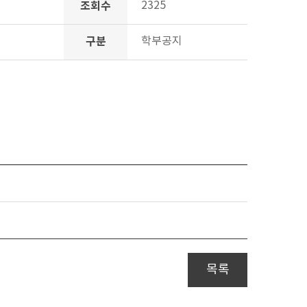
조회수
2325
구분
학부공지
목록