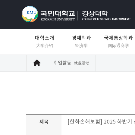
대학소개
경제학과
국제통상학과
大学介绍
经济学
国际通商学
취업활동
就业活动
[한화손해보험] 2025 하반기 
제목