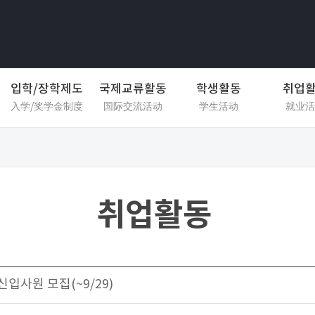
입학/장학제도
국제교류활동
학생활동
취업
入学/奖学金制度
国际交流活动
学生活动
就业活
취업활동
신입사원 모집(~9/29)