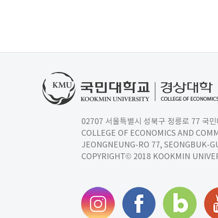
02707 서울특별시 성북구 정릉로 77 국민대학교
COLLEGE OF ECONOMICS AND COMM
JEONGNEUNG-RO 77, SEONGBUK-GU,
COPYRIGHT© 2018 KOOKMIN UNIVER