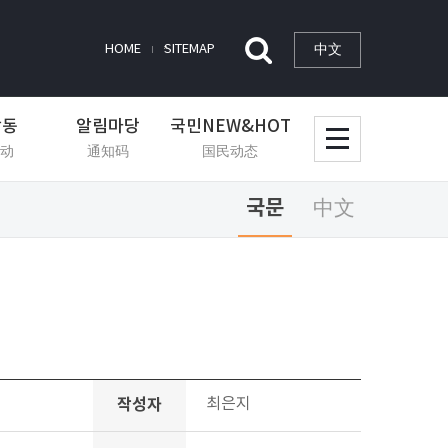
中文
HOME
SITEMAP
활동
알림마당
국민NEW&HOT
动
通知码
国民动态
국문
中文
작성자
최은지