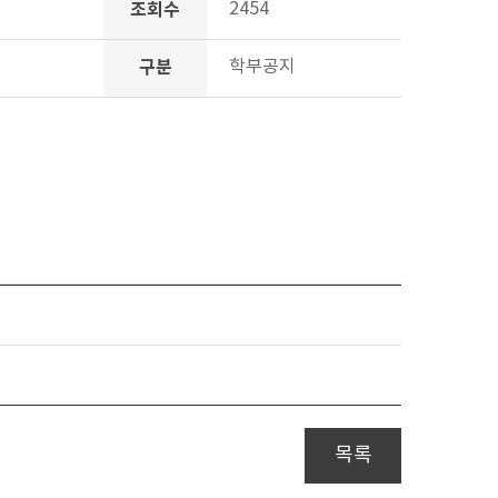
조회수
2454
구분
학부공지
목록