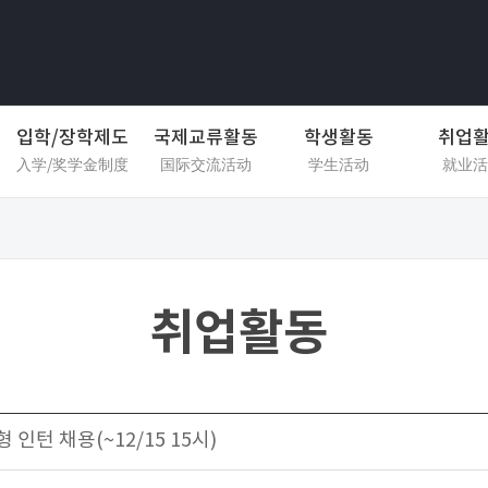
입학/장학제도
국제교류활동
학생활동
취업
入学/奖学金制度
国际交流活动
学生活动
就业活
취업활동
 인턴 채용(~12/15 15시)