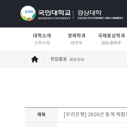
대학소개
경제학과
국제통상학과
大学介绍
经济学
国际通商学
취업활동
就业活动
[우리은행] 2026년 동계 체험형
제목