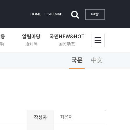
中文
HOME
SITEMAP
활동
알림마당
국민NEW&HOT
动
通知码
国民动态
국문
中文
작성자
최은지