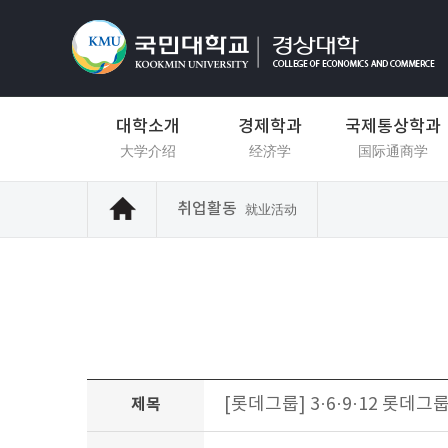
대학소개
경제학과
국제통상학과
大学介绍
经济学
国际通商学
취업활동
就业活动
[롯데그룹] 3·6·9·12 롯데그룹 
제목