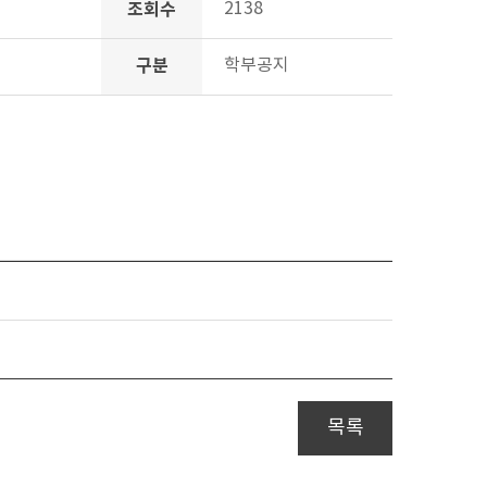
조회수
2138
구분
학부공지
목록