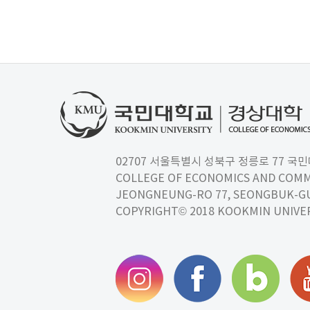
02707 서울특별시 성북구 정릉로 77 국민대학교
COLLEGE OF ECONOMICS AND COMM
JEONGNEUNG-RO 77, SEONGBUK-GU,
COPYRIGHT© 2018 KOOKMIN UNIVER