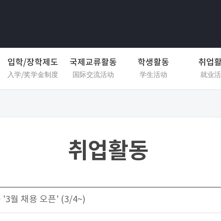
입학/장학제도
국제교류활동
학생활동
취업
入学/奖学金制度
国际交流活动
学生活动
就业活
취업활동
'3월 채용 오픈' (3/4~)