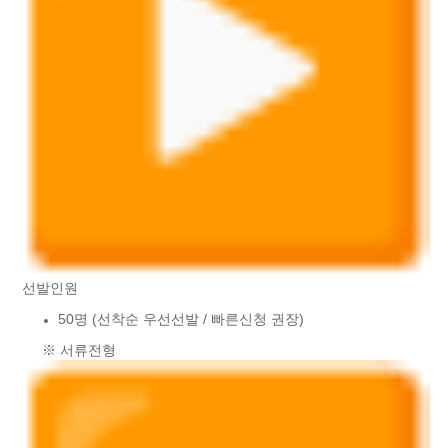
선발인원
50명 (선착순 우선선발 / 빠른신청 권장)
※ 서류전형