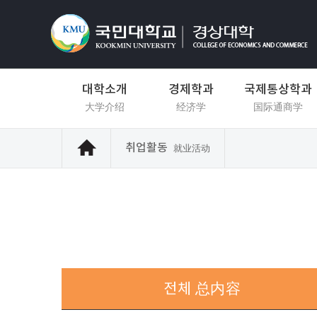
대학소개
경제학과
국제통상학과
大学介绍
经济学
国际通商学
취업활동
就业活动
전체
总内容