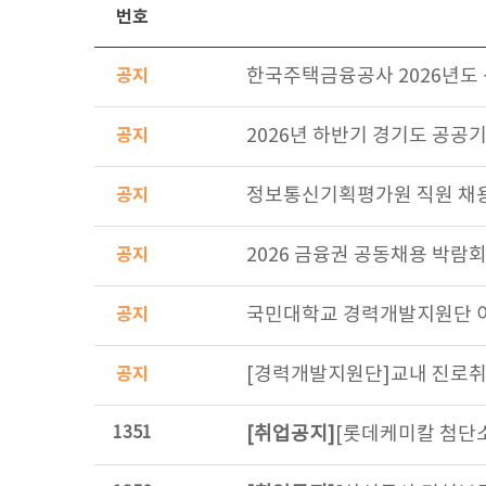
번호
공지
한국주택금융공사 2026년도 신
공지
2026년 하반기 경기도 공공기관
공지
정보통신기획평가원 직원 채용(전
공지
2026 금융권 공동채용 박람회 (
공지
국민대학교 경력개발지원단 
공지
[경력개발지원단]교내 진로취
1351
[취업공지]
[롯데케미칼 첨단소재