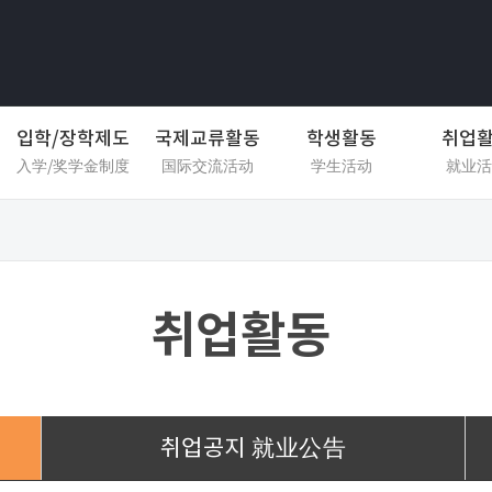
입학/장학제도
국제교류활동
학생활동
취업
入学/奖学金制度
国际交流活动
学生活动
就业活
취업활동
취업공지
就业公告