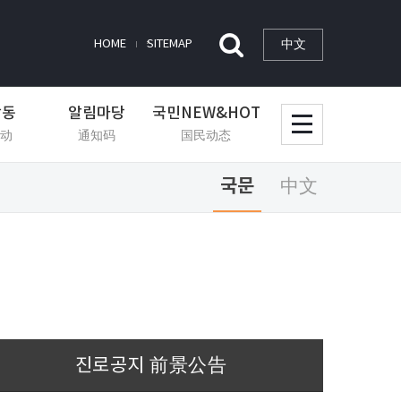
中文
HOME
SITEMAP
활동
알림마당
국민NEW&HOT
动
通知码
国民动态
국문
中文
진로공지
前景公告