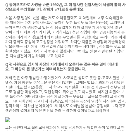
Q 동아오츠카로 사명을 바꾼 1992년, 그 해 입사한 신입사원이 세월이 흘러 사
장으로서 부임했습니다. 감회가 남다르실 듯한데요.
처음 사장 발령이 났을 때는 저도 어리둥절했죠. 제약업계에 너무 익숙해진 터
라 처음에는 마치 신입사원으로 돌아간 듯한 느낌도 들더군요(웃음). 그러면서
동아오츠카가 경쟁하고 있는 식·음료업계에 대해 살펴보기 시작했어요. 최근
알파고와 이세돌 기사의 대결, 기억하시죠? 첨단 산업에 이어 인공지능까지 등
장하는 미래에 식·음료업계의 비전은 무엇일까를 고민했어요. 우리나라는 이제
까지 중화학 중심의 고도성장을 이뤄왔죠. 하지만 지금은 저성장과 기술혁명이
맞물려있는 시기예요. 4차 산업혁명을 이야기하는 시대지만, 성장률은 낮고 불
확실성은 커졌죠. 여러 가지 변수가 많겠지만 그럼에도 전 물과 관련된 사업만
은 지속발전이 가능하리라 보고 있어요.
Q 평사원으로 입사해 사장의 자리에까지 오른다는 것은 쉬운 일이 아닌데
요. 그 바탕이 된 청년기는 어떠하셨는지 궁금합니다.
저희 집은 아주 평범한 가정이었어요. 사교육은 생각도 못한 중·고교시절을 보
냈죠. 가정 형편도 여유로운 편은 아니었지만, 그때는 법으로 과외가 금지됐던
시절이기도 했고요(웃음). 그저 학교와 독서실을 다니는 것이 공부의 전부일 정
도로 평범한 학생이었고, 학업성적이 뛰어난 것도 아니었죠. 하지만 되돌아 보
면 돌아가신 아버님께서는 당신이 살아가는 모습으로 교육을 하셨다고 생각해
요. 그걸 사회인이 되고 나서 깨달았죠. 아버님은 굉장히 열심히 사신 분이었고,
정직하려 노력하신 분이셨어요. 저 역시도 아버님을 본받아 공정하려 노력했고
객관성이 결여되지 않은 판단을 하려 노력하며 살아왔다고 생각해요.
그는 국민대학교 물리교육학과에 입학할 당시까지도 특별한 꿈이 없었다고 한