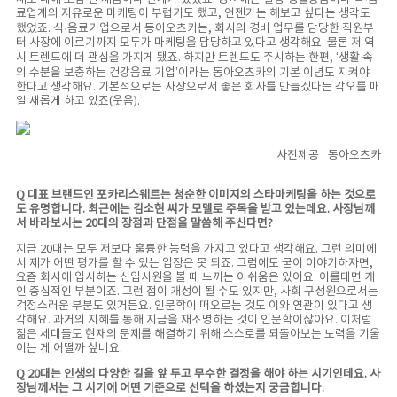
료업계의 자유로운 마케팅이 부럽기도 했고, 언젠가는 해보고 싶다는 생각도
했었죠. 식·음료기업으로서 동아오츠카는, 회사의 경비 업무를 담당한 직원부
터 사장에 이르기까지 모두가 마케팅을 담당하고 있다고 생각해요. 물론 저 역
시 트렌드에 더 관심을 가지게 됐죠. 하지만 트렌드도 주시하는 한편, ‘생활 속
의 수분을 보충하는 건강음료 기업’이라는 동아오츠카의 기본 이념도 지켜야
한다고 생각해요. 기본적으로는 사장으로서 좋은 회사를 만들겠다는 각오를 매
일 새롭게 하고 있죠(웃음).
사진제공_ 동아오츠카
Q 대표 브랜드인 포카리스웨트는 청순한 이미지의 스타마케팅을 하는 것으로
도 유명합니다. 최근에는 김소현 씨가 모델로 주목을 받고 있는데요. 사장님께
서 바라보시는 20대의 장점과 단점을 말씀해 주신다면?
지금 20대는 모두 저보다 훌륭한 능력을 가지고 있다고 생각해요. 그런 의미에
서 제가 어떤 평가를 할 수 있는 입장은 못 되죠. 그럼에도 굳이 이야기하자면,
요즘 회사에 입사하는 신입사원을 볼 때 느끼는 아쉬움은 있어요. 이를테면 개
인 중심적인 부분이죠. 그런 점이 개성이 될 수도 있지만, 사회 구성원으로서는
걱정스러운 부분도 있거든요. 인문학이 떠오르는 것도 이와 연관이 있다고 생
각해요. 과거의 지혜를 통해 지금을 재조명하는 것이 인문학이잖아요. 이처럼
젊은 세대들도 현재의 문제를 해결하기 위해 스스로를 되돌아보는 노력을 기울
이는 게 어떨까 싶네요.
Q 20대는 인생의 다양한 길을 앞 두고 무수한 결정을 해야 하는 시기인데요. 사
장님께서는 그 시기에 어떤 기준으로 선택을 하셨는지 궁금합니다.