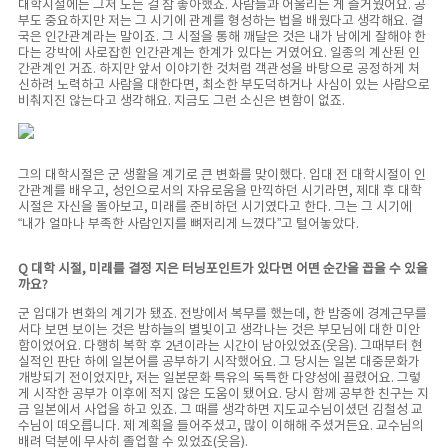
대학시절에는 그저 노는 걸 참 좋아했죠. 사람들과 어울리는 게 즐거웠어요. 공
부도 중요하지만 저는 그 시기에 관계를 형성하는 법을 배웠다고 생각해요. 결
국은 인간관계라는 말이죠. 그 시절을 통해 깨달은 것은 내가 남에게 잘해야 한
다는 강박에 사로잡힌 인간관계는 한계가 있다는 거였어요. 일종의 계산된 인
간관계인 거죠. 하지만 앞서 이야기한 것처럼 객관성을 바탕으로 공정하게 처
신하려 노력하고 사람을 대한다면, 최소한 부도덕하거나 사심이 있는 사람으로
비춰지진 않는다고 생각해요. 지금도 그런 소신은 변함이 없죠.
그의 대학시절은 군 생활을 계기로 큰 변화를 맞이했다. 입대 전 대학시절이 인
간관계를 배우고, 성인으로서의 자유로움을 만끽하던 시기라면, 제대 후 대학
시절은 자신을 돌아보고, 미래를 준비하던 시기였다고 한다. 그는 그 시기에
“내가 얼마나 부족한 사람인지를 뼈저리게 느꼈다”고 털어놓았다.
Q 대학 시절, 미래를 결정 지은 터닝포인트가 있다면 어떤 순간을 꼽을 수 있을
까요?
군 입대가 변화의 계기가 됐죠. 전방에서 복무를 했는데, 한 밤중에 경계근무를
서다 보면 보이는 것은 밤하늘의 별빛이고 생각나는 것은 부모님에 대한 미안
함이었어요. 다행히 복학 후 2년이라는 시간이 남아있었죠(웃음). 그때부터 현
실적인 판단 하에 일본어를 공부하기 시작했어요. 그 당시는 일본 대중문화가
개방되기 전이었지만, 저는 일본문화 특유의 독특한 다양성에 끌렸어요. 그렇
게 시작한 공부가 이후에 적지 않은 도움이 됐어요. 당시 함께 공부한 친구는 지
금 일본에서 사업을 하고 있죠. 그 때를 생각하면 지도교수님이셨던 김철성 교
수님이 떠오릅니다. 제 계획을 들어주셨고, 많이 이해해 주셨거든요. 교수님의
배려 덕분에 무사히 졸업할 수 있었죠(웃음).