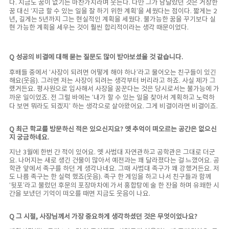
다. 지금도 꿈이 없기는 마찬가지라며 웃는다. 다만 그가 남달랐던 것은 거창한
꿈 대신 ‘지금 할 수 있는 일을 잘 하기 위한 계획’을 세웠다는 점이다. 짧게는 2
년, 길게는 5년까지 그는 현실적인 계획을 세웠다. 불가능한 꿈을 꾸기보다 실
현 가능한 계획을 세우는 것이 훨씬 합리적이라는 생각 때문이었다.
Q 성공의 비결에 대해 묻는 질문도 많이 받아보셨을 것 같습니다.
후배들 중에서 ‘사장이 되려면 어떻게 해야 하나’라고 물어오는 친구들이 있긴
해요(웃음). 그러면 저는 사장이 되려는 생각부터 버리라고 하죠. 사실 제가 그
랬거든요. 평사원으로 입사해서 사장을 꿈꾼다는 것은 당시로서는 불가능에 가
까운 일이었죠. 전 그럴 바에는 ‘내가 할 수 있는 일을 찾아서 계획하고 노력하
다 보면 뭐라도 되겠지’ 하는 생각으로 살아왔어요. 그게 비결이라면 비결이죠.
Q 최근 학교를 방문하신 적은 있으신지요? 옛 추억이 떠오르는 공간은 없으신
지 궁금하네요.
지난 3월에 한번 간 적이 있어요. 옛 사범대 자연관하고 공학관은 그대로 더군
요. 나머지는 새로 생긴 건물이 많아서 예전과는 꽤 달라졌다는 걸 느꼈어요. 공
학관 앞에서 족구를 하던 게 생각나네요. 그때 사범대 족구가 꽤 강했거든요. 저
도 나름 족구는 한 실력 했죠(웃음). 족구 한 게임을 하고 나서 친구들과 함께
‘뒷포’라고 불렀던 후문의 포장마차에 가서 홍합탕에 술 한 잔을 하며 유쾌한 시
간을 보냈던 기억이 떠오를 때면 지금도 웃음이 나요.
Q 그 시절, 사장님께서 가장 중요하게 생각하셨던 것은 무엇이었나요?