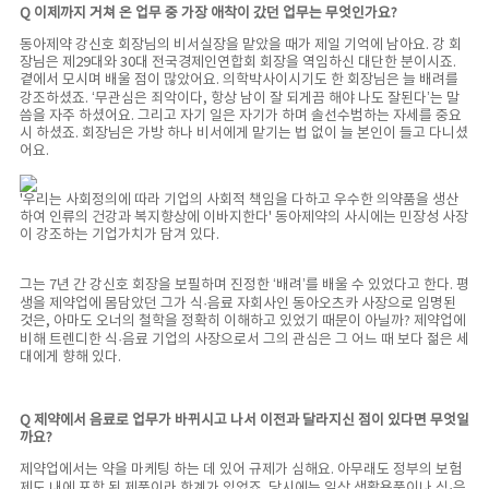
Q 이제까지 거쳐 온 업무 중 가장 애착이 갔던 업무는 무엇인가요?
동아제약 강신호 회장님의 비서실장을 맡았을 때가 제일 기억에 남아요. 강 회
장님은 제29대와 30대 전국경제인연합회 회장을 역임하신 대단한 분이시죠.
곁에서 모시며 배울 점이 많았어요. 의학박사이시기도 한 회장님은 늘 배려를
강조하셨죠. ‘무관심은 죄악이다, 항상 남이 잘 되게끔 해야 나도 잘된다’는 말
씀을 자주 하셨어요. 그리고 자기 일은 자기가 하며 솔선수범하는 자세를 중요
시 하셨죠. 회장님은 가방 하나 비서에게 맡기는 법 없이 늘 본인이 들고 다니셨
어요.
'우리는 사회정의에 따라 기업의 사회적 책임을 다하고 우수한 의약품을 생산
하여 인류의 건강과 복지향상에 이바지한다' 동아제약의 사시에는 민장성 사장
이 강조하는 기업가치가 담겨 있다.
그는 7년 간 강신호 회장을 보필하며 진정한 ‘배려’를 배울 수 있었다고 한다. 평
생을 제약업에 몸담았던 그가 식·음료 자회사인 동아오츠카 사장으로 임명된
것은, 아마도 오너의 철학을 정확히 이해하고 있었기 때문이 아닐까? 제약업에
비해 트렌디한 식·음료 기업의 사장으로서 그의 관심은 그 어느 때 보다 젊은 세
대에게 향해 있다.
Q 제약에서 음료로 업무가 바뀌시고 나서 이전과 달라지신 점이 있다면 무엇일
까요?
제약업에서는 약을 마케팅 하는 데 있어 규제가 심해요. 아무래도 정부의 보험
제도 내에 포함 된 제품이라 한계가 있었죠. 당시에는 일상 생활용품이나 식·음