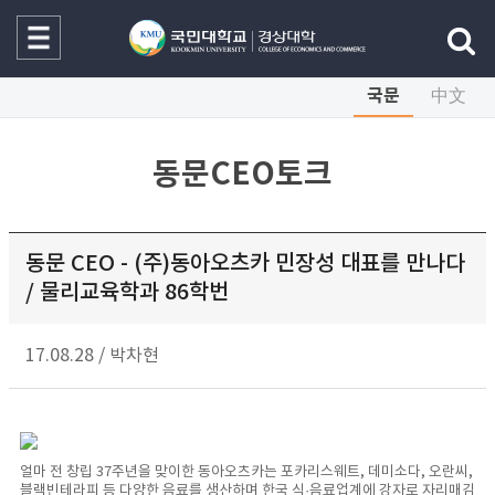
국문
中文
동문CEO토크
동문 CEO - (주)동아오츠카 민장성 대표를 만나다
/ 물리교육학과 86학번
17.08.28
/
박차현
얼마 전 창립 37주년을 맞이한 동아오츠카는 포카리스웨트, 데미소다, 오란씨,
블랙빈테라피 등 다양한 음료를 생산하며 한국 식·음료업계에 강자로 자리매김