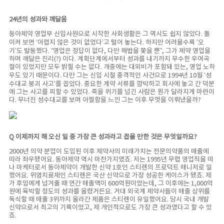
24년의 성과와 깨달음
동아제약 영업부 신입사원으로 시작한 사회생활은 그 역시도 쉽지 않았다. 돌
이켜 보면 ‘어렵지 않은 것이 없었다’고 털어 놓는다. 하지만 어려울수록 ‘오
기’도 발동했다. “영업은 정답이 없다, 다만 해법을 쫓을 뿐”, 그가 제약 영업을
하며 깨달은 진리(?) 이다. 계획단계에서부터 성과를 내기까지 무수한 우여곡
절이 있었지만 모두 밝힐 수는 없다. 개중에는 대외비가 포함돼 있는, 영업 노하
우도 있기 때문이다. 다만 그는 신입 시절 충격적인 사건으로 1994년 10월 ‘성
수대교 붕괴 사고’를 꼽았다. 중요한 계약 서류를 깜박하고 회사에 놓고 간 덕분
에 그는 사고를 피할 수 있었다. 죽을 위기를 넘긴 사람은 뭔가 달라지게 마련이
다. 무너진 성수대교를 보며 아찔함을 느낀 그는 이후 무엇을 이뤄냈을까?
Q 이제까지 해 오신 일 중 가장 큰 성과라고 꼽을 만한 것은 무엇일까요?
2000년 의약 분업이 도입된 이후 제약사의 미래가치는 전문의약품의 매출에
따라 좌우됐어요. 동아제약 역시 마찬가지였죠. 저는 1995년 무렵 영업직을 떠
나 마케터로서 동아제약이 개발한 신약 1호인 스티렌의 프로덕트 매니저로 일
했어요. 위염치료제인 스티렌은 국산 신약으로 가장 성공한 케이스가 됐죠. 제
가 후임에게 넘겨줄 때 연간 매출액이 600억원이었는데, 그 이후에는 1,000억
원에 육박할 정도의 성과를 올렸거든요. 거대 외국계 제약사들이 매출 상위를
독식할 때 매출 3위까지 올라간 제품은 스티렌이 유일했어요. 당시 국내 개발
신약으로서 최고의 기록이었고, 제 개인적으로도 가장 큰 성과였다고 할 수 있
죠.