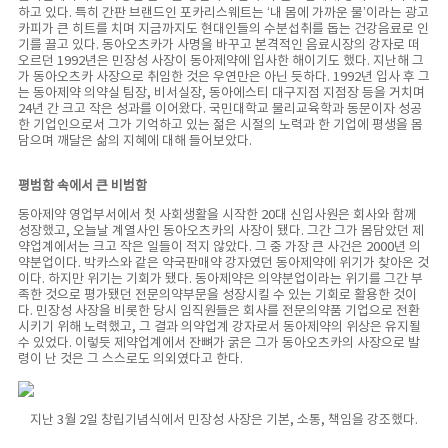
하고 있다. 특히 간판 브랜드인 포카리스웨트는 ‘내 몸에 가까운 물’이라는 광고
카피가 큰 히트를 치며 지금까지도 현대인들의 수분섭취를 돕는 건강음료로 인
기를 끌고 있다. 동아오츠카가 사명을 바꾸고 본격적인 음료시장의 강자로 떠
오르던 1992년은 민장성 사장이 동아제약에 입사한 해이기도 했다. 지난해 그
가 동아오츠카 사장으로 취임한 것은 우연만은 아닌 듯하다. 1992년 입사 후 그
는 동아제약 의약실 팀장, 비서실장, 동아에스티 대구지점 지점장 등을 거치며
24년 간 크고 작은 성과를 이어왔다. 국민대학교 물리교육학과 동문이자 성공
한 기업인으로서 그가 기억하고 있는 젊은 시절의 노력과 한 기업에 평생을 몸
담으며 깨달은 삶의 지혜에 대해 들어보았다.
평범함 속에서 큰 비범함
동아제약 영업부서에서 첫 사회생활을 시작한 20대 신입사원은 회사와 함께
성장했고, 오늘날 계열사인 동아오츠카의 사장이 됐다. 그간 그가 몸담았던 제
약업계에서는 크고 작은 일들이 적지 않았다. 그 중 가장 큰 사건은 2000년 의
약분업이다. 박카스와 같은 약국판매약 강자였던 동아제약에 위기가 찾아온 것
이다. 하지만 위기는 기회가 됐다. 동아제약은 의약분업이라는 위기를 그간 부
족한 것으로 평가됐던 전문의약부문을 성장시킬 수 있는 기회로 활용한 것이
다. 민장성 사장을 비롯한 당시 임직원들은 회사를 전문의약품 기업으로 전환
시키기 위해 노력했고, 그 결과 의약업계 강자로서 동아제약의 위상은 유지될
수 있었다. 이렇듯 제약업계에서 잔뼈가 굵은 그가 동아오츠카의 사장으로 발
령이 난 것은 그 스스로도 의외였다고 한다.
지난 3월 2일 창립기념식에서 민장성 사장은 기본, 소통, 책임을 강조했다.