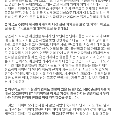
한 장은 은행으로 보내야 했죠. 그런데 당시 공무원들이 그 돈을 자기 호주머니
로 넣었다는 게 문제였어요. 그때는 많고 적고의 차이지 지방세무과에서 비일
비재한 비리였어요. 그걸 부천 소사구청에서 제가 단독으로 취재해 전국적인
특종을 했죠. 한달 이상 전국 지방세과를 대상으로 감사가 이뤄졌고 비리는 완
전히 단절 됐어요. 물론 컴퓨터가 보급되고 난 이후에는 불가능한 비리가 됐죠.
Q 지금도 OBS에 계시면서 취재에 나선 젊은 기자들을 보면 옛 기억이 떠오르
실 듯 합니다. 보도국에 애착이 크실 듯 한데요?
당연하죠. 하지만 예전만큼 투지가 안 보인다는 안타까움은 있어요. 제가 MBC
에 있을 때도 기자들 면접시험을 보면 정형화된 스타일의 기자들이 많이 들어
와요. 고등학교는 외고나 과학고, 대학은 서울, 연•고대죠. 사실 국민대학교 출
신이 없다는 게 안타깝기도 해요. 면접을 볼 때는 출신학교 란을 가리고 뽑는데
도 합격자를 보면 없어요. 어쨌든 거의 판에 박은 듯한 기자들이 배출되면서 예
전처럼 돌출행동을 하는, 혹은 기자다운 행동을 하는 사람들이 거의 없어요. 물
론 사회 분위기도 예전처럼 기자라고 해서 대접하는 것은 아니지만, 그래도 기
자라면 때론 돌출행동이 필요하거든요. 제가 말하는 돌출행동은 행동 자체가
창조력이 뛰어난 게 아니라 행동의 근거가 되는 돌출적인 사고방식이 있어야
한다는 거예요. 제가 있던 시절 카메라출동, 시사매거진 2580에서 창조력을 최
대한 발휘한 취재, 기억에 남는 특종도 있었는데, 지금은 그런 걸 보기 힘들다
는 게 안타깝죠.
Q 아무래도 미디어환경의 변화도 영향이 있을 듯 한데요. iMBC 총괄이사를 지
내신 2003년부터 KT 미디어허브 이사로 계셨던 최근까지는 경영자로서 우리
나라 미디어 환경의 변화를 직접 경험하셨을 듯합니다.
그것은 미디어에 오래 종사한 저 같은 사람의 숙제이자 난제이기도 해요. 앞으
로 예측되는 미디어의 발전에 대해 기대가 있어요. 하지만 우려 섞인 기대죠. 이
제까지 미디어는 ‘매스미디어’라는 말 그대로 현장에서 일어나는 일을 대중을