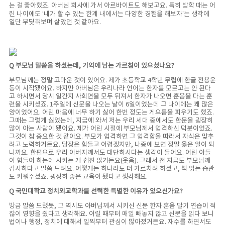
는 걸 좋아했죠. 아버님 회사에 가서 아르바이트도 해보고요. 특히 방학 때는 어
린 나이에도 ‘내가 할 수 있는 한계 내에서는 다양한 경험을 해보자’는 생각에
일단 부딪혀보며 살았던 것 같아요.
Q 부모님 말씀을 하셨는데, 기억에 남는 가르침이 있으셨나요?
부모님께는 정말 고마운 것이 있어요. 제가 초등학교 4학년 무렵에 한글 전용운
동이 시작됐어요. 하지만 아버님은 우리나라 언어는 한자를 모르고는 안 된다
고 하시면서 당시 일간지 사회면을 모두 뒤져서 한자가 나오면 훈음을 다는 훈
련을 시키셨죠. 1주일에 신문을 나오는 날이 6일이었는데 그 나이에는 꽤 많은
양이었어요. 어린 마음에 너무 하기 싫어 한번 정도는 게으름을 피우기도 했죠.
그때는 그렇게 싫었는데, 지금에 와서 저는 우리 세대 중에서도 한문을 굉장히
많이 아는 사람이 됐어요. 제가 어린 시절에 부모님께서 엄격하신 덕분이었죠.
그것이 참 중요한 것 같아요. 부모가 엄격하면 그 엄격함을 따라서 자식은 맞추
려고 노력하거든요. 당장은 힘들고 어렵겠지만, 나중에 보면 정말 옳은 일이 되
니까요. 한편으로 우리 아버지께서도 대단하시다는 생각이 들어요. 어린 아들
이 힘들어 하는데 시키는 게 쉽진 않거든요(웃음). 그래서 전 지금도 부모님께
감사하다고 말씀 드려요. 어떻게든 하나라도 더 가르치려 하셨고, 책 읽는 습관
도 키워주셨죠. 굉장히 좋은 교육이 됐다고 생각해요.
Q 국민대학교 정치외교학과를 선택한 특별한 이유가 있으신가요?
방금 말씀 드렸듯, 그 역시도 아버님께서 시키신 신문 한자 훈음 달기 연습이 적
잖이 영향을 줬다고 생각해요. 어릴 때부터 매일 빼놓지 않고 신문을 읽다 보니
법이나 행정, 정치에 대해서 일찍부터 관심이 많아졌거든요. 재수를 하면서도