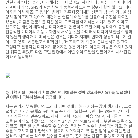
연결시켜준다는 중간, 매개체라는 의미였어요. 하지만 최근에는 매스미디어가
개별미디어 즉, SNS와 같은 채널과 뭉쳐져서 보이는 경우가 훨씬 많아요. 미디
어 형태의 변화죠. 그 형태의 변화가 기존 대중매체인 신문과 방송의 기능을 상
당히 떨어뜨리고 있어요. 예전에는 언론이 어젠다를 만들어서 규정을 지으면
됐는데, 지금은 전문가들 직접 옳다, 그르다를 얘기하는 시대가 됐죠. 아마도
앞으로는 개인이 제작하는 미디어들이 한 군데로 모일 거라 생각해요. 종전의
전통적인 미디어의 기능도 하면서 새로운 것을 가미해서 미디어 역할을 수행하
지 않을까 생각해요. 미국 같은 경우는 미디어 자체의 변화가 상당히 빠르게 일
어나고 있죠. ‘허핑턴포스트’라던가, ‘버즈피드’가 최근에 급부상하고 있고요.
그렇다고 전통적인 미디어가 없어지진 않을 거에요. 역할과 기능은 유지하겠지
만 위축은 되겠죠. 다만 그런 환경에서 어떤 수익 모델을 만들어 가느냐가 관건
이라고 생각해요.
Q 대학 시절 극복하기 힘들었던 핸디캡 같은 것이 있으셨는지요? 혹 있으셨다
면 어떻게 극복하셨는지 궁금합니다.
저는 끈기가 부족했어요. 그래서 어떤 것에 대해 호기심은 많이 생기지만, 그걸
오래 끌고 가질 못했죠. 공부에도 끈기가 필요했는데, 한 때는 30분이 멀다 하
고 자리를 뜨기 일쑤였어요. 하지만 고쳐야겠다고 마음먹었고, 자리를 뜨는 빈
도를 줄이려 노력했어요. 나중에는 2시간 연속으로 앉아서 공부할 수 있을 정도
가 됐죠. 뭐든 한 번은 실수할 수 있어요. 문제는 그 실수가 반복되는 거죠. 전 실
수를 메모하고 절대 반복하지 않으려 노력했어요. 똑 같은 일이 벌어지면 방법
을 바꿔 시도하는 식으로 실수를 극복했고, 끈기 없는 단점도 없앴죠. 기자 생활