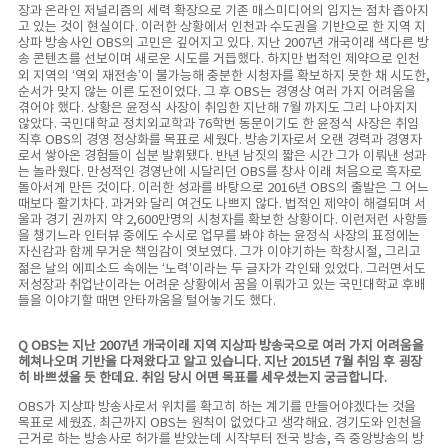
장과 온라인 저널리즘의 세력 확장으로 기존 매스미디어의 입지는 점차 좁아지
고 있는 것이 현실이다. 이러한 상황에서 인천과 수도권을 기반으로 한 지역 지
상파 방송사인 OBS의 고민은 깊어지고 있다. 지난 2007년 개국이래 색다른 방
송 콘텐츠를 선보이며 새로운 시도를 거듭했다. 하지만 법적인 제약으로 인천
외 지역의 ‘역외 재전송’이 불가능해 충분한 시청자를 확보하지 못한 채 시도한,
순서가 맞지 않는 이른 도전이었다. 그 후 OBS는 경영상 여러 가지 어려움을
겪어야 했다. 상황은 윤정식 사장이 취임한 지난해 7월 까지도 그리 나아지지
않았다. 국민대학교 정치외교학과 76학번 동문이기도 한 윤정식 사장은 취임
직후 OBS의 경영 정상화를 목표로 세웠다. 방송기자로서 오랜 경력과 경영자
로서 쌓아온 경험들이 십분 발휘됐다. 반년 남짓의 짧은 시간 그가 이뤄낸 성과
는 놀라웠다. 만성적인 경영난에 시달리던 OBS를 창사 이래 처음으로 흑자로
돌아서게 만든 것이다. 이러한 성과를 바탕으로 2016년 OBS의 출발은 그 어느
때보다 활기차다. 과거와 달리 여건도 나쁘지 않다. 법적인 제약이 해결되며 서
울과 경기 권까지 약 2,600만명의 시청자를 확보한 상황이다. 이런저런 사항들
을 챙기느라 인터뷰 중에도 수시로 업무를 봐야 하는 윤정식 사장의 표정에는
자신감과 함께 무거운 책임감이 엿보였다. 그가 이야기하는 학창시절, 그리고
젊은 날의 에피소드 속에는 ‘노력’이라는 두 글자가 각인돼 있었다. 그러면서도
저성장과 취업난이라는 어려운 상황에서 꿈을 이뤄가고 있는 국민대학교 후배
들을 이야기할 때면 안타까움을 털어놓기도 했다.
Q OBS는 지난 2007년 개국이래 지역 지상파 방송국으로 여러 가지 어려움을
헤쳐나오며 기반을 다져왔다고 알고 있습니다. 지난 2015년 7월 취임 후 굉장
히 바쁘셨을 듯 한데요. 취임 당시 어떤 목표를 세우셨는지 궁금합니다.
OBS가 지상파 방송사로서 위치를 확고히 하는 계기를 만들어야겠다는 것을
목표로 세웠죠. 최근까지 OBS는 원칙이 없었다고 생각해요. 경기도와 인천을
근거로 하는 방송사로 허가를 받았는데 시작부터 전국 방송, 즉 중앙방송의 방