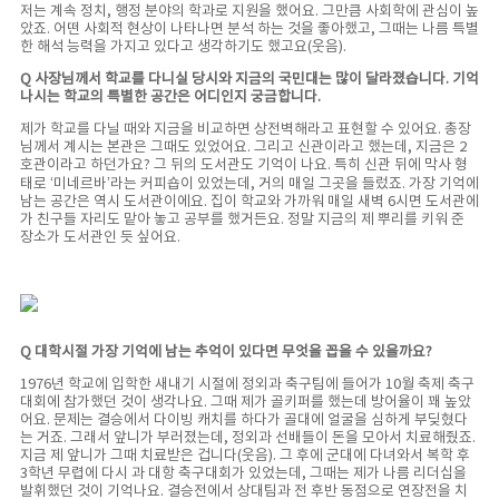
저는 계속 정치, 행정 분야의 학과로 지원을 했어요. 그만큼 사회학에 관심이 높
았죠. 어떤 사회적 현상이 나타나면 분석 하는 것을 좋아했고, 그때는 나름 특별
한 해석 능력을 가지고 있다고 생각하기도 했고요(웃음).
Q 사장님께서 학교를 다니실 당시와 지금의 국민대는 많이 달라졌습니다. 기억
나시는 학교의 특별한 공간은 어디인지 궁금합니다.
제가 학교를 다닐 때와 지금을 비교하면 상전벽해라고 표현할 수 있어요. 총장
님께서 계시는 본관은 그때도 있었어요. 그리고 신관이라고 했는데, 지금은 2
호관이라고 하던가요? 그 뒤의 도서관도 기억이 나요. 특히 신관 뒤에 막사 형
태로 ‘미네르바’라는 커피숍이 있었는데, 거의 매일 그곳을 들렀죠. 가장 기억에
남는 공간은 역시 도서관이에요. 집이 학교와 가까워 매일 새벽 6시면 도서관에
가 친구들 자리도 맡아 놓고 공부를 했거든요. 정말 지금의 제 뿌리를 키워 준
장소가 도서관인 듯 싶어요.
Q 대학시절 가장 기억에 남는 추억이 있다면 무엇을 꼽을 수 있을까요?
1976년 학교에 입학한 새내기 시절에 정외과 축구팀에 들어가 10월 축제 축구
대회에 참가했던 것이 생각나요. 그때 제가 골키퍼를 했는데 방어율이 꽤 높았
어요. 문제는 결승에서 다이빙 캐치를 하다가 골대에 얼굴을 심하게 부딪혔다
는 거죠. 그래서 앞니가 부러졌는데, 정외과 선배들이 돈을 모아서 치료해줬죠.
지금 제 앞니가 그때 치료받은 겁니다(웃음). 그 후에 군대에 다녀와서 복학 후
3학년 무렵에 다시 과 대항 축구대회가 있었는데, 그때는 제가 나름 리더십을
발휘했던 것이 기억나요. 결승전에서 상대팀과 전 후반 동점으로 연장전을 치