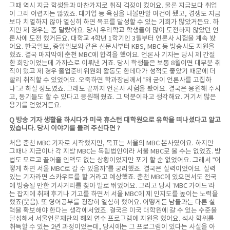
그때 역시 지금 학생들과 마찬가지로 취직 걱정이 컸어요. 물론 지금보다 취업
이 그리 어렵지는 않았죠. 대기업 등 욕심을 내볼만할 여건이 됐고, 경쟁도 지금
보다 치열하지 않아 열심히 하면 목표를 달성할 수 있는 기회가 많았거든요. 하
지만 제 경우는 좀 달랐어요. 당시 우리학교 학생들이 많이 도전하지 않았던 언
론사에 도전 했거든요. 대학교 4학년 1학기인 3월부터 언론사 시험을 계속 봤
어요. 한국일보, 중앙일보와 같은 신문사부터 KBS, MBC 등 방송사도 지원을
했죠. 결국 마지막에 춘천 MBC에 합격을 했어요. 언론사 기자는 당시 제 간절
한 희망이었는데 가까스로 이뤄낸 거죠. 당시 학생들은 보통 8월이면 대부분 취
직이 됐고 제 경우 졸업준비위원회 활동도 한데다가 성적도 좋았기 때문에 더
빨리 취직할 수 있었어요. 오죽하면 학과장님께서 “왜 굳이 언론사를 고집하
냐”고 하실 정도였죠. 그래도 끝까지 언론사 시험을 봤어요. 결국은 응원해 주시
고, 동기들도 할 수 있다고 응원해 줬죠. 그 덕분이라고 생각해요. 거기서 많은
용기를 얻었거든요.
Q 방송 기자 생활을 하시다가 미국 휴스턴 대학원으로 유학을 떠나셨다고 알고
있습니다. 당시 이야기를 들려 주신다면 ?
처음 춘천 MBC 기자로 시작했지만, 목표는 서울의 MBC 본사였어요. 하지만
그때나 지금이나 각 지방 MBC는 독립법인이라 서울 MBC로 올 수는 없었죠. 방
법도 모르고 끌어줄 인맥도 없는 상황이었지만 포기 할 순 없었어요. 그래서 “어
떻게 하면 서울 MBC로 갈 수 있을까”를 궁리했죠. 결국은 실력이었어요. 실력
있는 기자라면 스카우트를 할 거라고 예상했죠. 춘천 MBC에 있으면서도 전국
에 방송될 만한 기사거리를 찾아 발로 뛰었어요. 그리고 당시 ‘MBC 가이드’라
는 잡지에 취재 후기나 기고를 하면서 서울 MBC에 제 인지도를 높이는 노력을
했죠(웃음). 또 영어공부를 굉장히 열심히 했어요. 어떻게든 남들과는 다른 실
력을 확보해야 한다는 생각에서였죠. 결국은 미국 대학원에 갈 수 있는 수준을
달성해서 서울언론재단의 해외 연수 프로그램에 지원을 했어요. 석사 학위를
취득할 수 있는 2년 과정이었는데, 당시에는 그 프로그램이 있다는 사실을 아