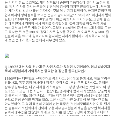
는 기자가 별로 없었어요. 제가 살펴보니 충분히 가능하겠다 싶어서 도전을 했
죠. 당시 심사를 하시는 분들이 언론계에 명성이 자자한 분들이었는데, 처음에
는 제가 지방 방송사 출신 기자라는 것을 썩 반기지 않았어요. 하지만 준비한 학
업계획서와 영어성적을 보고는 눈빛이 달라지더군요. “이미 어드미션까지 받아
놨으니 지원만 해주시면 된다”고 하니 바로 통과시켜 주시더군요. 그렇게 휴스
턴 대학원에서 경영학 석사 학위를 취득했어요. 결국 과정을 마칠 때쯤 서울
MBC에서 스카우트 제의가 왔어요. 그렇게 1989년에 춘천 MBC에 양해를 구하
고 퇴사한 뒤 서울 MBC에 경력기자로 입사를 했어요. 저 이후로 지방 MBC 출
신들이 서울 MBC에 경력기자로 입사하는 사례가 많아지기 시작했어요. 어떻
게 보면 선례가 됐다는 점에서 자부심이 있죠.
Q 1990년대는 사회 전반에 큰 사건 사고가 많았던 시기인데요. 당시 방송기자
로서 사장님께서 기억하시는 중요한 몇 장면을 꼽으신다면?
1990년대는 대단했죠. 신행주대교 붕괴사고, 성수대교 붕괴사고, 위도 유람선
침몰사고, 목포 공항 아시아나 항공기 추락사고, 부산 구포 열차사고, 동해안
잠수정 침투사건, 대구 지하철 가스폭발사고… 당장 생각나는 것만 해도 이 정
도네요. 그 모든 대형 사건사고 현장에는 중계차와 함께 제가 있었죠. 삼풍백화
점 붕괴사고 때도 생각나네요. 그때는 제가 원고 하나 없이 장장 3시간을 생방
송으로 현장 중계를 하기도 했죠. 그런 사고가 나면 2~3일 잠 못 자는 건 일도
아니었어요. 그 외에 특별히 기억에 남는 특종은 ‘부천세무비리사건’이죠. 당시
는 컴퓨터가 보편화되기 전이라 구청 세무공무원들이 세금을 받으면 복사지를
긁어서 영수증을 민원인에게 줘요. 또 다른 한 장은 구청에서 보관하고 나머지