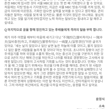
춘천 MBC에 입사한 것이 서울 MBC로 오는 첫 번 째 기회였다고 할 수 있어요.
처음에는 지방 방송사 기자였지만, 지금은 서울 MBC 방송기자를 거쳐 임원, 지
금의 자리에 이르렀죠. 기회만 잡으면 실력을 보여줄 수 있다고 생각해요. 관리
자들은 잘하는 사람을 찾게 돼 있거든요. 물론 이것이 정답은 아니에요. 열심히
하고 있는 것을 알기에 안타깝지만 노력 하라는 말보다는 힘내라고 말 해주고
싶네요.
Q 마지막으로 꿈을 향해 정진하고 있는 후배들에게 격려의 말씀 부탁 합니다.
제가 아주 어렸을 때부터 마음에 새기고 다닌 “不飛卽已(불비즉이)나 一飛沖
天(일비충천)하고, 不鳴卽已(불명즉이)나 一鳴驚人(일명경인)”이란 글귀가
있어요. “새는 날지 않았으나 일단 날면 높은 하늘에 이를 것이고, 울지 않았으
나 일단 울면 사람들을 놀라게 할 것이다”라는 뜻이죠. 초나라의 장왕이 3년 간
주색잡기를 하며 국정을 소홀히 했는데, 이는 충신과 간신을 구분하기 위한 것
으로 3년이 지난 해에 간신을 처단하고 나라를 제대로 경영했다는 고사에서 유
래된 말입니다. 장왕의 고사처럼 기회를 노리는 것이 중요합니다. 언제는 기회
가 올 때 그것을 잡기 위해서는 최선을 다해 준비를 해야죠. 준비가 된 사람은
기회가 왔을 때 자신의 능력을 보여 줄 수 있어요. 한 번 도전에 실패했다고 낙
담하지 않았으면 해요. 제가 그런 경험이 없다면 무책임한 말일 수 있지만, 저
역시 여러 번 도전하고 기회를 준비한 과정을 거쳤기에 드리는 말씀이에요. 물
론 각박한 현재의 상황에서는 이런 말 역시도 미안하고, 안타까움이 더 앞섭니
다. 그저 어려운 여건에서도 최선을 다하길 바란다는, 응원을 하고 싶어요.
윤정식
소속