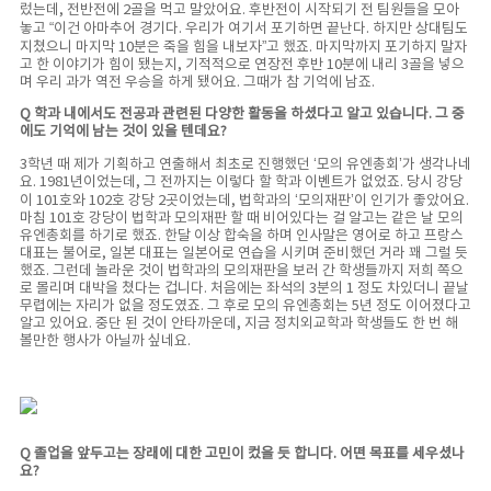
렀는데, 전반전에 2골을 먹고 말았어요. 후반전이 시작되기 전 팀원들을 모아
놓고 “이건 아마추어 경기다. 우리가 여기서 포기하면 끝난다. 하지만 상대팀도
지쳤으니 마지막 10분은 죽을 힘을 내보자”고 했죠. 마지막까지 포기하지 말자
고 한 이야기가 힘이 됐는지, 기적적으로 연장전 후반 10분에 내리 3골을 넣으
며 우리 과가 역전 우승을 하게 됐어요. 그때가 참 기억에 남죠.
Q 학과 내에서도 전공과 관련된 다양한 활동을 하셨다고 알고 있습니다. 그 중
에도 기억에 남는 것이 있을 텐데요?
3학년 때 제가 기획하고 연출해서 최초로 진행했던 ‘모의 유엔총회’가 생각나네
요. 1981년이었는데, 그 전까지는 이렇다 할 학과 이벤트가 없었죠. 당시 강당
이 101호와 102호 강당 2곳이었는데, 법학과의 ‘모의재판’이 인기가 좋았어요.
마침 101호 강당이 법학과 모의재판 할 때 비어있다는 걸 알고는 같은 날 모의
유엔총회를 하기로 했죠. 한달 이상 합숙을 하며 인사말은 영어로 하고 프랑스
대표는 불어로, 일본 대표는 일본어로 연습을 시키며 준비했던 거라 꽤 그럴 듯
했죠. 그런데 놀라운 것이 법학과의 모의재판을 보러 간 학생들까지 저희 쪽으
로 몰리며 대박을 쳤다는 겁니다. 처음에는 좌석의 3분의 1 정도 차있더니 끝날
무렵에는 자리가 없을 정도였죠. 그 후로 모의 유엔총회는 5년 정도 이어졌다고
알고 있어요. 중단 된 것이 안타까운데, 지금 정치외교학과 학생들도 한 번 해
볼만한 행사가 아닐까 싶네요.
Q 졸업을 앞두고는 장래에 대한 고민이 컸을 듯 합니다. 어떤 목표를 세우셨나
요?