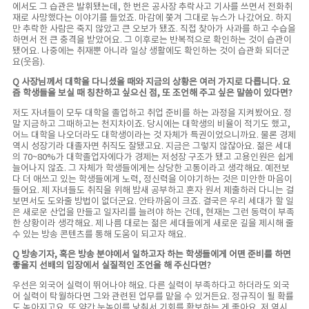
에서도 그 습관은 발휘됐는데, 한 번은 공사장 추락사고 기사를 쓰면서 전화취
재로 사망했다는 이야기를 들었죠. 마감에 쫓겨 그대로 뉴스가 나갔어요. 하지
만 추락한 사람은 죽지 않았고 큰 오보가 됐죠. 직접 찾아가 사과를 하고 수습을
하면서 전 큰 충격을 받았어요. 그 이후로는 반복적으로 확인하는 것이 습관이
됐어요. 나중에는 취재뿐 아니라 일상 생활에도 확인하는 것이 습관화 되더군
요(웃음).
Q 사장님께서 대학을 다니셨을 때와 지금의 상황은 여러 가지로 다릅니다. 요
즘 학생들을 보실 때 칭찬하고 싶으신 점, 또 조언해 주고 싶은 말씀이 있다면?
저도 자녀들이 모두 대학을 졸업하고 취업 준비를 하는 과정을 지켜봤어요. 정
말 지금하고 그때하고는 천지차이죠. 당시에는 대학생의 비율이 적기도 했고,
어느 대학을 나오더라도 대학생이라는 것 자체가 특권이었으니까요. 물론 경제
역시 성장기라 대졸자면 취직도 잘됐고요. 지금은 그렇지 않잖아요. 젊은 세대
의 70~80%가 대학졸업자에다가 경제는 저성장 구조가 됐고 고용인원은 쉽게
늘어나지 않죠. 그 자체가 학생들에게는 상당한 고통이라고 생각해요. 예전보
다 더 애쓰고 있는 학생들에게 노력, 정신력을 이야기하는 것은 미안한 마음이
들어요. 제 자녀들도 취직을 위해 밤새 공부하고 혼자 원서 제출하러 다니는 걸
보면서도 도와줄 방법이 없더군요. 안타까움이 크죠. 결국은 우리 세대가 할 일
은 새로운 산업을 만들고 일자리를 늘려야 하는 건데, 현재는 그런 동력이 부족
한 상황이라 생각해요. 제 나름 대로는 젊은 세대들에게 새로운 길을 제시해 줄
수 있는 방송 콘텐츠를 통해 도움이 되고자 해요.
Q 방송기자, 혹은 방송 분야에서 일하고자 하는 학생들에게 어떤 준비를 하면
좋을지 선배의 입장에서 실질적인 조언을 해 주신다면?
우선은 외국어 실력이 뛰어나야 해요. 다른 실력이 부족하다고 하더라도 외국
어 실력이 탁월하다면 그와 관련된 업무를 맡을 수 있거든요. 정규직이 될 확률
도 높아지고요. 또 약간 눈높이를 낮춰서 기회를 확보하는 게 좋아요. 저 역시