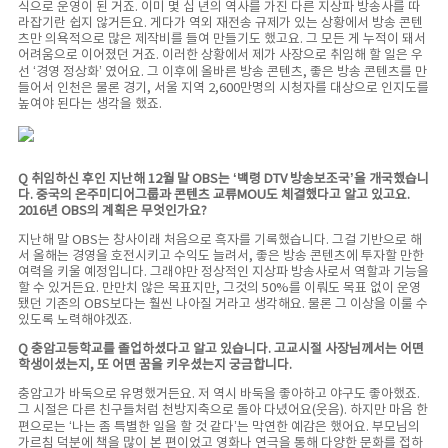
식으로 운영이 된 거죠. 이미 몇 십 년의 역사를 가진 다른 지상파 방송사를 따
라잡기란 쉽지 않거든요. 게다가 역외 재전송 규제가 있는 상황에서 방송 콘텐
츠만 의욕적으로 많은 제작비를 들여 만들기도 했고요. 그 모든 게 누적이 돼서
어려움으로 이어졌던 거죠. 이러한 상황에서 제가 사장으로 취임해 할 일은 우
선 ‘경영 정상화’ 였어요. 그 이후에 올바른 방송 콘텐츠, 좋은 방송 콘텐츠를 만
들어서 인천은 물론 경기, 서울 지역 2,600만명의 시청자를 대상으로 인지도를
높여야 된다는 생각을 했죠.
Q 취임하신 후인 지난해 12월 말 OBS는 ‘백령 DTV 방송보조국’을 개국했습니
다. 중국의 온주미디어그룹과 콘텐츠 교류MOU도 체결했다고 알고 있고요.
2016년 OBS의 계획은 무엇인가요?
지난해 말 OBS는 창사이래 처음으로 흑자를 기록했습니다. 그걸 기반으로 해
서 올해는 경영을 호전시키고 수익도 늘려서, 좋은 방송 콘텐츠에 투자할 만한
여력을 키울 예정입니다. 그래야만 정상적인 지상파 방송사로서 역할과 기능을
할 수 있거든요. 만만치 않은 목표지만, 그것의 50%를 이뤄도 목표 없이 운영
됐던 기존의 OBS보다는 훨씬 나아질 거라고 생각해요. 물론 그 이상을 이룰 수
있도록 노력해야겠죠.
Q 충암고등학교를 졸업하셨다고 알고 있습니다. 고교시절 사장님께서는 어떤
학생이셨는지, 또 어떤 꿈을 키우셨는지 궁금합니다.
충암고가 바둑으로 유명했거든요. 저 역시 바둑을 좋아하고 야구도 좋아했죠.
그 시절은 다른 친구들처럼 천방지축으로 돌아 다녔어요(웃음). 하지만 마음 한
편으로는 ‘나는 좀 특별한 일을 할 것 같다’는 막연한 예감은 했어요. 부모님의
가르침 덕분에 책을 많이 본 편이었고 영화나 연극을 통해 다양한 문화를 접하