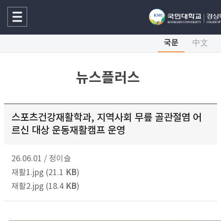
국문
中文
뉴스플러스
스포츠건강재활학과, 지역사회 무릎 골관절염 어
르신 대상 운동재활캠프 운영
26.06.01
/
정이슬
재활1.jpg (21.1
KB
)
재활2.jpg (18.4
KB
)