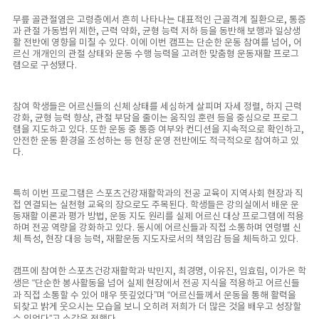
무릎 골관절염은 고령층에서 흔히 나타나는 대표적인 근골격계 질환으로, 통증
과 관절 가동범위 제한, 근력 약화, 균형 능력 저하 등을 동반해 보행과 일상생
활 전반에 영향을 미칠 수 있다. 이에 이번 캠프는 단순한 운동 참여를 넘어, 어
르신 개개인의 관절 상태와 운동 수행 능력을 고려한 맞춤형 운동재활 프로그
램으로 구성됐다.
참여 학생들은 어르신들의 신체 상태를 세심하게 살피며 자세 정렬, 하지 근력
강화, 균형 능력 향상, 관절 부담을 줄이는 움직임 훈련 등을 중심으로 프로그
램을 지도하고 있다. 또한 운동 중 통증 여부와 컨디션을 지속적으로 확인하고,
안전한 운동 환경을 조성하는 등 현장 운영 전반에도 적극적으로 참여하고 있
다.
특히 이번 프로그램은 스포츠건강재활학과의 전공 교육이 지역사회 현장과 직
접 연결되는 실천형 교육의 장으로도 주목된다. 학생들은 강의실에서 배운 운
동재활 이론과 평가 방법, 운동 지도 원리를 실제 어르신 대상 프로그램에 적용
하며 전공 역량을 강화하고 있다. 동시에 어르신들과 직접 소통하며 연령별 신
체 특성, 현장 대응 능력, 재활운동 지도자로서의 책임감 등을 체득하고 있다.
캠프에 참여한 스포츠건강재활학과 박민지, 최경명, 이유진, 임효림, 이가온 학
생은 “단순한 봉사활동을 넘어 실제 현장에서 전공 지식을 적용하고 어르신들
과 직접 소통할 수 있어 매우 뜻깊었다”며 “어르신들께서 운동을 통해 활력을
되찾고 밝게 웃으시는 모습을 보니 오히려 저희가 더 많은 것을 배우고 성장할