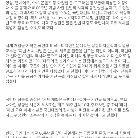
영상, 웹사이트, SNS 콘텐츠 등 다양한 온·오프라인 홍보물에 적용할 예정이
다. 이를 통해 개교 80주년 기념 사업 전반의 시각적 통일성을 높이고, 구성원
과 동문, 지역사회가 함께 공유할 수 있는 국민대만의 브랜드 자산으로 확장해
나갈 예정이다. 특히 서체를 ‘CC BY-ND(저작자표시 및 변경금지)’ 라이선스 기
반으로 무료 배포하여 대학 구성원은 물론 일반 대중도 국민대의 고유 서체를
폭넓게 활용할 수 있도록 했다.
서체 개발을 기획한 국민대 테크노디자인전문대학원 융합디자인학과 박윤정
교수는 “이번 서체 개발은 단순히 새로운 글꼴을 만드는 작업이 아니라, 국민대
가 걸어온 80년의 역사와 앞으로 나아갈 미래의 방향을 하나의 시각 언어로 정
리하는 과정이었다”며 “대학의 정신과 역사라는 관점에서 성곡과 해옹이 지닌
의미를 서체의 구조와 인상 안에 자연스럽게 담아내기 위해 오랜 시간 자료를
검토하고 여러 차례 시안을 다듬었다”고 말했다. 이어서 “대학의 역사와 전통을
담은 서체를 공공적 가치를 지닌 문화 자산으로 발전시켜 나가겠다”고 포부를
밝혔다.
국민대 정승렬 총장은 “서체 개발은 국민대가 걸어온 시간을 돌아보고, 앞으로
나아갈 방향을 새롭게 제시하는 개교 80주년의 10대 주요사업 중 하나”라며
“이번 고유 서체 개발은 국민대만의 정체성과 비전을 차별화된 방식으로 전달
하고 구성원의 소속감과 자긍심을 높이는 데 기여할 것”이라고 말했다.
한편, 국민대는 개교 80주년을 맞아 치열해지는 고등교육 환경 속에서 차별화