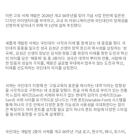
이번 고유 서체 개발은 2026년 개교 80주년을 맞아 기념 사업 전반에 일관된
디자인 아이덴티티를 부여하고, 교내·외 커뮤니케이션에 국민대만의 정체성을
선명하게 담아내기 위해 약 1년에 걸쳐 추진됐다.
새롭게 개발된 서체는 국민대의 ‘시작과 미래’를 함께 담는 데 중점을 뒀다. 국
민대의 중흥을 일으킨 성곡 김성곤 선생의 창학 정신과 역사성을 상징하는 ‘성
곡체’, 김성곤 선생의 장남인 김석원 쌍용그룹 회장의 미래를 향한 도전과 혁신
의 의미를 담은 ‘해옹체’ 등 총 2종이다. 성곡은 대학의 뿌리와 전통, 사람에 대
한 믿음과 성실의 가치를, 해옹은 글로벌 무대에서 멈추지 않는 도전과 혁신,
미래를 선도하려는 국민대의 의지를 상징한다.
서체는 국민대가 지향해 온 ‘고등교육의 표준을 제시하는 대학’이라는 방향성
을 시각적으로 구현하는 데 초점을 맞췄다. 한글 서체 최초로 부리가 있는 전통
적 느낌의 세리프(Serif) 서체와 부리가 없는 현대적 감각의 산세리프(San-
Serif) 서체 사이를 유기적으로 넘나드는 가변 폰트(Variable Font) 시스템을
통해 하나의 구조 안에서 다양한 표현 가능성과 사용성을 극대화한다는 점이
큰 특징이다. 여러 폰트를 설치할 필요 없이 하나의 폰트 파일에 다양한 스타일
을 동시에 표현할 수 있도록 설계됐다.
국민대는 개발된 2종의 서체를 개교 80주년 기념 로고, 현수막, 배너, 포스터,