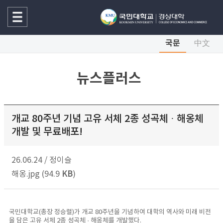
국문
中文
뉴스플러스
개교 80주년 기념 고유 서체 2종 성곡체 · 해옹체
개발 및 무료배포!
26.06.24
/
정이슬
해옹.jpg (94.9
KB
)
국민대학교(총장 정승렬)가 개교 80주년을 기념하여 대학의 역사와 미래 비전
을 담은 고유 서체 2종 성곡체 · 해옹체를 개발했다.