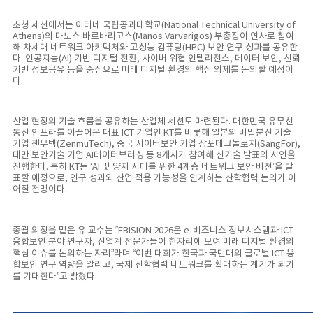
초청 세션에서는 아테네 국립공과대학교(National Technical University of
Athens)의 마노스 바르바리고스(Manos Varvarigos) 부총장이 연사로 참여
해 차세대 네트워크 아키텍처와 고성능 컴퓨팅(HPC) 보안 연구 성과를 공유한
다. 인공지능(AI) 기반 디지털 전환, 사이버 위협 인텔리전스, 데이터 보안, 신뢰
기반 정보공유 등을 중심으로 미래 디지털 환경의 핵심 의제를 논의할 예정이
다.
산업 현장의 기술 흐름을 공유하는 산업체 세션도 마련된다. 대한민국 유무선
통신 인프라를 이끌어온 대표 ICT 기업인 KT를 비롯해 일본의 비밀분산 기술
기업 젠무텍(ZenmuTech), 중국 사이버보안 기업 상포테크놀로지(SangFor),
대만 보안기술 기업 AI데이터브러싱 등 8개사가 참여해 신기술 발표와 시연을
진행한다. 특히 KT는 ‘AI 및 양자 시대를 위한 4계층 네트워크 보안 비전’을 발
표할 예정으로, 연구 성과와 산업 적용 가능성을 연계하는 산학협력 논의가 이
어질 전망이다.
총괄 의장을 맡은 유 교수는 “EBISION 2026은 e-비즈니스 정보시스템과 ICT
융합보안 분야 연구자, 산업계 전문가들이 한자리에 모여 미래 디지털 환경의
핵심 이슈를 논의하는 자리”라며 “이번 대회가 한국과 국민대의 글로벌 ICT 융
합보안 연구 역량을 알리고, 국제 산학협력 네트워크를 확대하는 계기가 되기
를 기대한다”고 밝혔다.