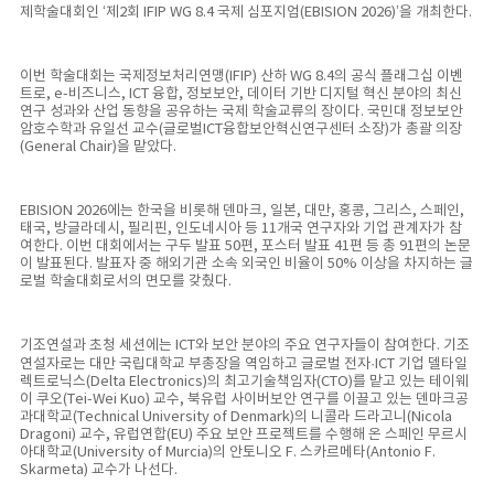
제학술대회인 ‘제2회 IFIP WG 8.4 국제 심포지엄(EBISION 2026)’을 개최한다.
이번 학술대회는 국제정보처리연맹(IFIP) 산하 WG 8.4의 공식 플래그십 이벤
트로, e-비즈니스, ICT 융합, 정보보안, 데이터 기반 디지털 혁신 분야의 최신
연구 성과와 산업 동향을 공유하는 국제 학술교류의 장이다. 국민대 정보보안
암호수학과 유일선 교수(글로벌ICT융합보안혁신연구센터 소장)가 총괄 의장
(General Chair)을 맡았다.
EBISION 2026에는 한국을 비롯해 덴마크, 일본, 대만, 홍콩, 그리스, 스페인,
태국, 방글라데시, 필리핀, 인도네시아 등 11개국 연구자와 기업 관계자가 참
여한다. 이번 대회에서는 구두 발표 50편, 포스터 발표 41편 등 총 91편의 논문
이 발표된다. 발표자 중 해외기관 소속 외국인 비율이 50% 이상을 차지하는 글
로벌 학술대회로서의 면모를 갖췄다.
기조연설과 초청 세션에는 ICT와 보안 분야의 주요 연구자들이 참여한다. 기조
연설자로는 대만 국립대학교 부총장을 역임하고 글로벌 전자·ICT 기업 델타일
렉트로닉스(Delta Electronics)의 최고기술책임자(CTO)를 맡고 있는 테이웨
이 쿠오(Tei-Wei Kuo) 교수, 북유럽 사이버보안 연구를 이끌고 있는 덴마크공
과대학교(Technical University of Denmark)의 니콜라 드라고니(Nicola
Dragoni) 교수, 유럽연합(EU) 주요 보안 프로젝트를 수행해 온 스페인 무르시
아대학교(University of Murcia)의 안토니오 F. 스카르메타(Antonio F.
Skarmeta) 교수가 나선다.