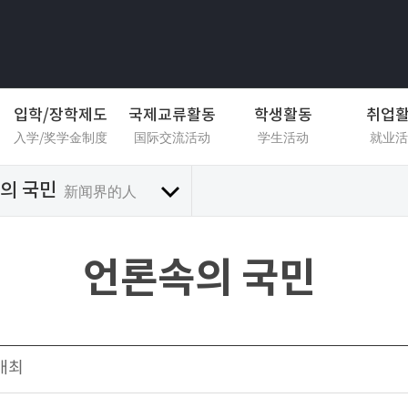
입학/장학제도
국제교류활동
학생활동
취업
入学/奖学金制度
国际交流活动
学生活动
就业活
의 국민
新闻界的人
언론속의 국민
개최