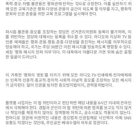
폭력·증오·차별·불관용은 평화권에 반하는 것으로 규정한다. 이를 실천하기 위
해 모든 교육기관은 평화·다양성·관용의 공간이 되도록 할 의무를 지고, 평화적
문화와 인권 존중을 위한 교육 프로그램을 실시해야 한다.
파시즘·불관용·증오를 조장하는 정당은 선거관리위원회 등록이 불가하며, 이
를 위반하는 정당에 대해서는 등록을 취소할 수 있다. 라디오와 지상파 TV 등
언론 매체들은 평화·관용·평등·존중·다양성을 증진하는 메시지를 의무적으로
방송해야 하고, 국가는 주당 30분간 이런 메시지를 방송하도록 명령할 수 있다.
세칭 ‘평화 메시지 전파 의무’이다. 이 대목에서 아름다운 가면 뒤에 숨은 음험
한 얼굴이 드러난다.
이 거룩한 ‘평화의 영토’를 지키기 위해 모든 라디오·TV·인쇄매체·전자매체에
는 민족적·인종적·종교적·정치적·사회적·이념적 증오를 조장하는 모든 메시지
가 금지된다. 말이 인권을 빙자한 증오방지법이지, 권력옹위법이다.
플랫폼 사업자는 이 법 위반이라고 판단하면 해당 내용을 6시간 이내에 온라인
에서 삭제해야 한다. 경찰과 군인이 이 법 위반에 따른 범죄를 보고도 막지 않거
나 책임자를 체포하지 않아도 징역형에 처하고, 공소시효도 적용되지 않는다.
한마디로 정권에 비판적인 내용은 증오범죄·인권침해로 낙인찍어 아예 SNS
유통도 막겠다는 것인데, 주인공은 베네수엘라 마두로 정권이다.