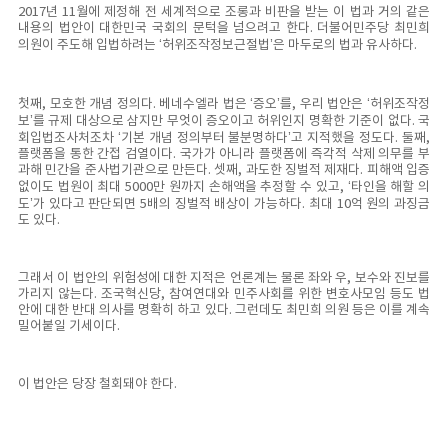
2017년 11월에 제정해 전 세계적으로 조롱과 비판을 받는 이 법과 거의 같은
내용의 법안이 대한민국 국회의 문턱을 넘으려고 한다. 더불어민주당 최민희
의원이 주도해 입법하려는 ‘허위조작정보근절법’은 마두로의 법과 유사하다.
첫째, 모호한 개념 정의다. 베네수엘라 법은 ‘증오’를, 우리 법안은 ‘허위조작정
보’를 규제 대상으로 삼지만 무엇이 증오이고 허위인지 명확한 기준이 없다. 국
회입법조사처조차 ‘기본 개념 정의부터 불분명하다’고 지적했을 정도다. 둘째,
플랫폼을 통한 간접 검열이다. 국가가 아니라 플랫폼에 즉각적 삭제 의무를 부
과해 민간을 준사법기관으로 만든다. 셋째, 과도한 징벌적 제재다. 피해액 입증
없이도 법원이 최대 5000만 원까지 손해액을 추정할 수 있고, ‘타인을 해할 의
도’가 있다고 판단되면 5배의 징벌적 배상이 가능하다. 최대 10억 원의 과징금
도 있다.
그래서 이 법안의 위험성에 대한 지적은 언론계는 물론 좌와 우, 보수와 진보를
가리지 않는다. 조국혁신당, 참여연대와 민주사회를 위한 변호사모임 등도 법
안에 대한 반대 의사를 명확히 하고 있다. 그런데도 최민희 의원 등은 이를 계속
밀어붙일 기세이다.
이 법안은 당장 철회돼야 한다.