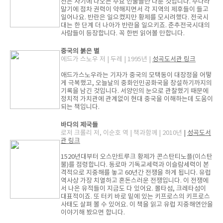
전은 사기에 나오는 주요 인물들만 다룬 것입니다. 주나라
말기에 점차 권력이 약해지면서 각 지역의 제후들이 들고
일어나요. 반란은 일으켰지만 황제를 모시려했다. 전국시
대는 한 단계 더 나아가 반란을 일으키죠. 춘추전국시대의
사람들이 등장합니다. 꼭 한번 읽어볼 만합니다.
중국의 붉은 별
에드가 스노우 저 | 두레 | 1995년 |
성곡도서관 링크
애드가스노우라는 기자가 중국의 모택동이 대장정을 어떻
게 극복했고, 오늘날의 중화인민공화국을 창설하기까지의
기록을 남긴 것입니다. 서양인의 눈으로 관찰했기 때문에
정치적 가치관에 관계없이 현대 중국을 이해하는데 도움이
되는 책입니다.
바다의 제국들
로저 크롤리 저, 이순호 역 | 책과함께 | 2010년
|
성곡도서
관 링크
1520년대부터 오스만트루크 황제가 콘스탄티노플(이스탄
불)를 점령합니다. 동로마 기독교세력과 이슬람세력이 본
격적으로 지중해를 놓고 60년간 전쟁을 하게 됩니다. 유럽
역사상 가장 치열하고 혼돈스러운 전쟁입니다. 이 전쟁에
서 나온 유적들이 지금도 다 있어요. 몰타섬, 크레타섬이
대표적이죠. 또 터키 바로 밑에 있는 키프로스의 키프로스
사태도 살펴 볼 수 있어요. 이 책을 읽고 유럽 지중해연안을
이야기해 봤으면 합니다.