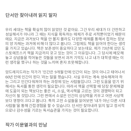
단서만 찾아내려 읽지 말자
우리 세대는 책을 확실히 많이 읽었던 것 같아요. 그건 우리 세대가 더 건전하고
성실해서가 아니라 그 때는 지식을 획득하는 매체가 주로 서적뿐이었기 때문이
에요. 지금은 과거보다 책을 안 볼지 몰라도 다양한 매체를 통해서 접하는 정보
의 양 자체는 과거에 비해 더 많다고 봅니다. 그럼에도 책을 읽어야 한다는 생각
을 가지고 있습니다. 책은 보존성이 중요하다고 보는데요. 제가 73년에 샀던 도
스토예프스키 책을 지금까지 갖고 있는 것이 그 이유입니다. 그 당시에 메모해
놓고 상념들을 적어놓은 것들을 보면서 과거 기억도 나고 내가 대학생 때는 이
런 생각을 했구나 하는 것을 느끼며 혼자 흐뭇해합니다.
앙드레지드라는 작가가 ‘인간은 9개월 만에 인간이 되는 것이 아니고 태어나서
60년 만에 인간이 된다.’라는 말을 했습니다. 사실 우리는 계속 성숙해져야 하
는 그리고 인간다워져야 하는 과정에 있는 사람들입니다. 그런 도움을 얻기 위
해서는 독서를 통한 생각이 필요합니다. 따라서 책을 선택할 때 당장 문제해결
에 도움이 되는 책보다는 좋은 시, 소설, 역사책을 고르는 것이 경쟁력이 되고
자신이 될 것입니다. 그런 면에서 소설은 인간의 상상력을 키우고 어떤 사상책
보다 영향이 크다고 봅니다. 특히 고전 소설들을 읽어보면 ‘내가 아닌 다른 시대
사람들’을 통해 간접경험을 할 수 있습니다. 단서만 찾아내려 읽지 말고 정서적
으로나 감수성을 기르는 독서습관을 가지는 것이 필요합니다.
작가 이문열과의 만남