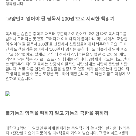
생각합니다.
‘교양인이 읽어야 될 필독서 100권’으로 시작한 책읽기
독서하는 습관은 중학교 때부터 꾸준히 가져왔어요. 하지만 따로 독서지도를
받거나 그러지는 못했죠. 그러다가 이제 대학에 들어가니 학보사에서 ‘교양인
이 읽어야 될 필독서 100권’을 선정해서 신입생들에게 나눠주더라고요. 그 때
만 해도 책읽기를 좋아해서 ‘100권 다 읽지는 못하더라도 비슷하게 읽어야 겠
다’고 생각했어요. 실제로 군 입대 전까지 상당부분을 읽었던 것 같아요. 제일
기억에 남는 책은 <카르마조프가의 형제들>입니다. 3형제가 나오는데요. 맏이
는 쾌락주의 자이고 둘째는 상당히 이질적인 사람 셋째는 사랑이 충만한 사람
입니다. 서로 다른 인간의 군상들을 상징하고 있죠. 제가 살아오는데 인간이 되
고 궁리를 해볼 수 있는 토양을 확보하게 해줬습니다. 그 책을 지금도 이렇게 보
관하고 있습니다.
불가능의 영역을 탐하지 말고 가능의 극한을 취하라
대학교 1학년 때 읽었던 루이제 린저라는 독일작가가 쓴 <생의 한가운데>라든
지 <잔잔한 가슴에 파문이 일 때>책들이 기억에 남습니다. 그 중에서도 <생의