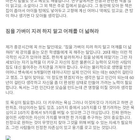
마든지 밑줄도 긋고 메모도 해놓습니다. 연구실에서는 전공과 관련된 책을 많
이 읽고요. 소설이나 그 외 책은 주로 집에서 읽습니다. 그 동안에 모아 둔 책은
집이 좁아서 아이들 방에도 넣어두고 고향에 계신 어머니 댁에도 있고요. 큰 방
이 하나 생기면 다 모아둘 생각입니다.
짐을 가벼이 지려 하지 말고 어깨를 더 넓혀라
제가 종강시간에 꼭 쓰는 말인데요. “짐을 가벼이 지려 하지 말고 어깨를 더 넓
혀라” 제 강의를 듣는 모든 학생들에게 꼭 해주는 말입니다. 20대 때는 이런 적
극적인 사고가 있어야 겠죠. 편하게 살려하거나 짐을 남에게 떠맡기는 그런 자
세보다는 자기 능력을 더 키우고 자신의 짐은 물론이고 능력이 모자란 사람의
짐도 대신 들어주는 가치관을 가져야 합니다. 우리는 물리적으로 생명을 받은
어머니 뱃속에서 9개월이면 태어나지만 실제 인간이 되는 데는 60년이 걸린다
고 했죠. 그 말이 맞아요. ‘이 정도면 됐겠지’라는 생각은 말고 인간이 되는데 60
년이 걸린다 생각하고 자신을 좀 더 완성된 상태로 만들어 가려는 노력이 필요
합니다. 독서는 그런 인간다운 모습을 만드는데 큰 영향을 미칠 것이라 생각합
니다.
또 욕심이 필요합니다. 더 키우려는 욕심 그러나 이것저것 다 가지려고 하면 곤
란하죠. 야심이라는 말도 있죠. 10가지 중에서 10가지를 다 챙기려하는 것은 욕
심이고 10가지 중에서 9가지를 버릴 수 있으면 그건 야심입니다. 진짜 원하는
꿈이든 사랑이든 자신이 가치를 부여한 한 가지를 추구하는 것이 중요합니다.
진정으로 원하는 것이 무엇인지 찾아 그것을 위해 버릴 수 있는 자세가 필요하
죠. 그런 사람들이 진정한 자존심이 있고 용기를 갖고 있는 것입니다.