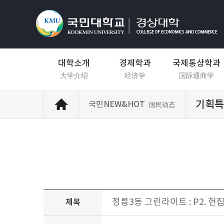
대학소개
경제학과
국제통상학과
大学介绍
经济学
国际通商学
기획특
국민NEW&HOT
国民动态
정릉3동 그린라이트 : P2. 헌
제목