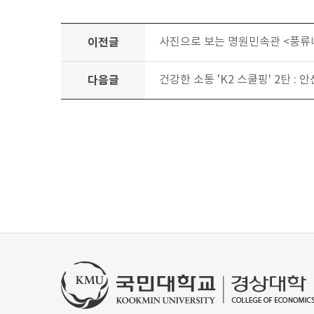
이전글
사진으로 보는 명원민속관 <풍류나
다음글
건강한 소통 'K2 스쿨핑' 2탄 :