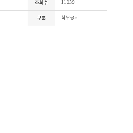
조회수
11039
구분
학부공지