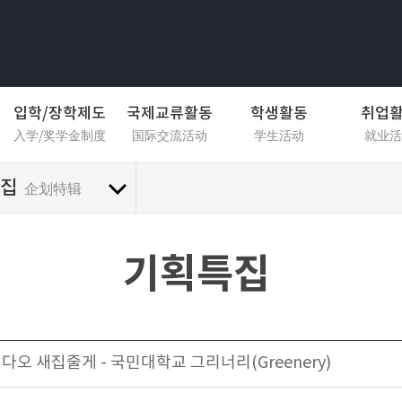
입학/장학제도
국제교류활동
학생활동
취업
入学/奖学金制度
国际交流活动
学生活动
就业活
집
企划特辑
기획특집
집다오 새집줄게 - 국민대학교 그리너리(Greenery)