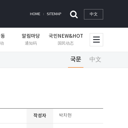
中文
HOME
SITEMAP
활동
알림마당
국민NEW&HOT
动
通知码
国民动态
국문
中文
작성자
박차현