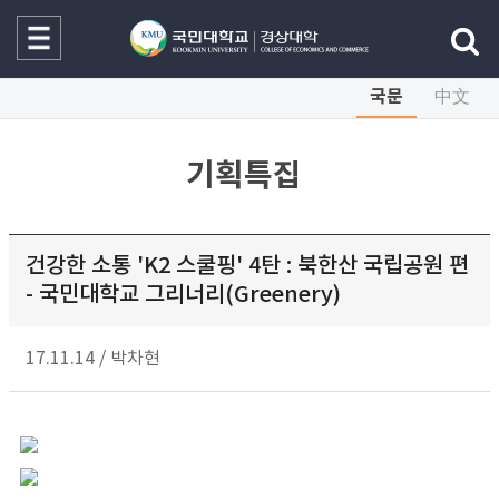
국문
中文
기획특집
건강한 소통 'K2 스쿨핑' 4탄 : 북한산 국립공원 편
- 국민대학교 그리너리(Greenery)
17.11.14
/
박차현