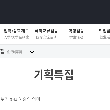
입학/장학제도
국제교류활동
학생활동
취업
入学/奖学金制度
国际交流活动
学生活动
就业活
집
企划特辑
기획특집
나누기 #43 예술의 의미