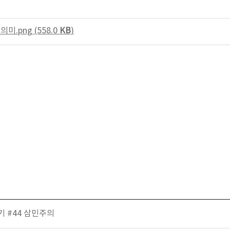
의미.png (558.0
KB
)
기 #44 삼민주의