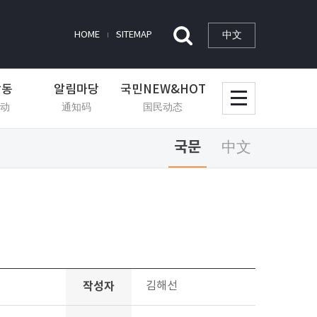
中文
HOME
SITEMAP
활동
알림마당
국민NEW&HOT
动
通知码
国民动态
국문
中文
작성자
김해선