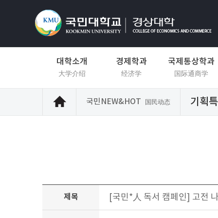
대학소개
경제학과
국제통상학과
大学介绍
经济学
国际通商学
기획특
국민NEW&HOT
国民动态
제목
[국민*人 독서 캠페인] 고전 