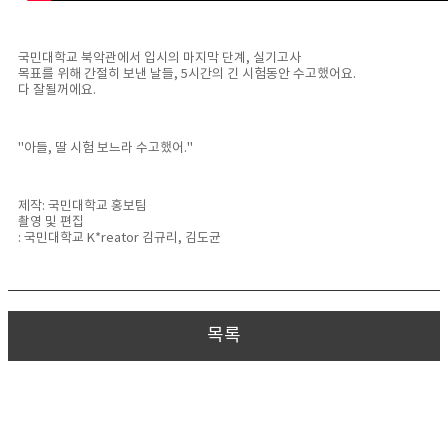
국민대학교 북악관에서 입시의 마지막 단계, 실기고사
목표를 위해 간절히 보낸 날들, 5시간의 긴 시험동안 수고했어요.
다 잘될꺼에요.
"아들, 딸 시험 보느라 수고했어."
제작: 국민대학교 홍보팀
촬영 및 편집
: 국민대학교 K*reator 김규리, 김도균
목록