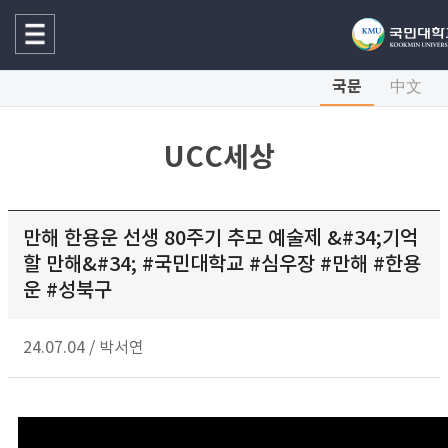
국문
中文
UCC세상
만해 한용운 선생 80주기 추모 예술제 &#34;기억
할 만해&#34; #국민대학교 #심우장 #만해 #한용
운 #성북구
24.07.04
/
박서연