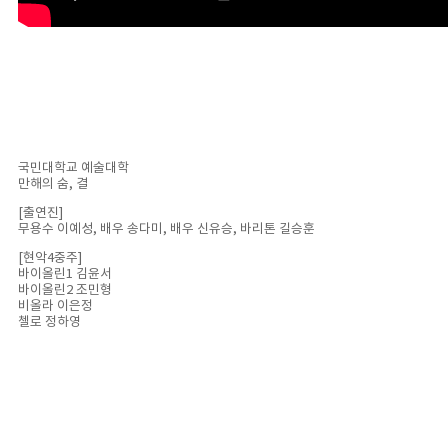
국민대학교 예술대학
만해의 숨, 결
[출연진]
무용수 이예성, 배우 송다미, 배우 신유승, 바리톤 길승훈
[현악4중주]
바이올린1 김윤서
바이올린2 조민형
비올라 이은정
첼로 정하영