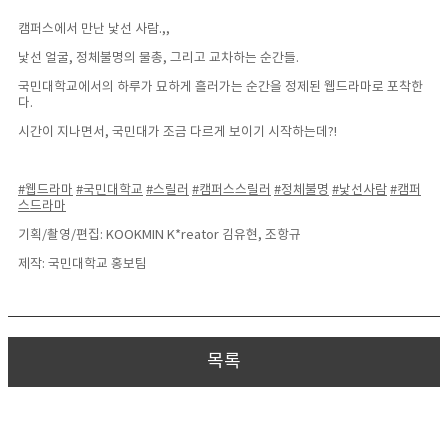
캠퍼스에서 만난 낯선 사람.,,
낯선 얼굴, 정체불명의 물총, 그리고 교차하는 순간들.
국민대학교에서의 하루가 묘하게 흘러가는 순간을 정제된 웹드라마로 포착한
다.
시간이 지나면서, 국민대가 조금 다르게 보이기 시작하는데?!
#웹드라마
#국민대학교
#스릴러
#캠퍼스스릴러
#정체불명
#낯선사람
#캠퍼
스드라마
기획/촬영/편집: KOOKMIN K*reator 김유현, 조항규
제작: 국민대학교 홍보팀
목록