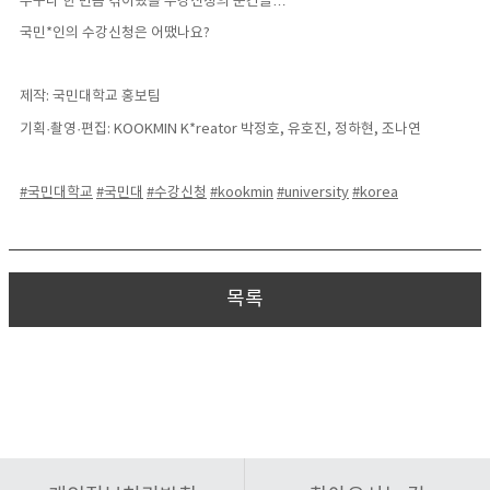
누구나 한 번쯤 겪어봤을 수강신청의 순간들…
국민*인의 수강신청은 어땠나요?
제작: 국민대학교 홍보팀
기획·촬영·편집: KOOKMIN K*reator 박정호, 유호진, 정하현, 조나연
#국민대학교
#국민대
#수강신청
#kookmin
#university
#korea
목록