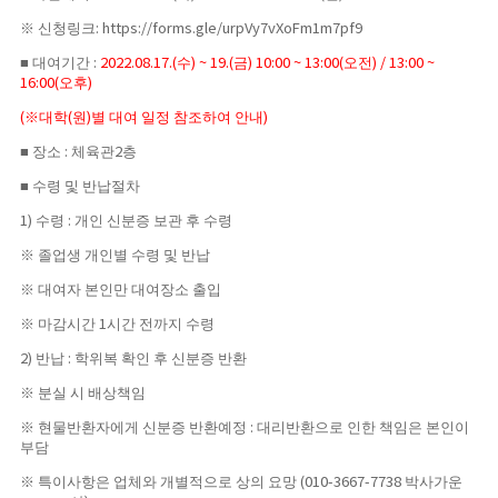
※
신청링크
: https://forms.gle/urpVy7vXoFm1m7pf9
■
대여기간
수
금
오전
:
2022.08.17.(
) ~ 19.(
) 10:00 ~ 13:00(
) / 13:00 ~
오후
16:00(
)
※
대학
원
별 대여 일정 참조하여 안내
(
(
)
)
■
장소
체육관
층
:
2
■
수령 및 반납절차
수령
개인 신분증 보관 후 수령
1)
:
※
졸업생 개인별 수령 및 반납
※
대여자 본인만 대여장소 출입
※
마감시간
시간 전까지 수령
1
반납
학위복 확인 후 신분증 반환
2)
:
※
분실 시 배상책임
※
현물반환자에게 신분증 반환예정
대리반환으로 인한 책임은 본인이
:
부담
※
특이사항은 업체와 개별적으로 상의 요망
박사가운
(010-3667-7738