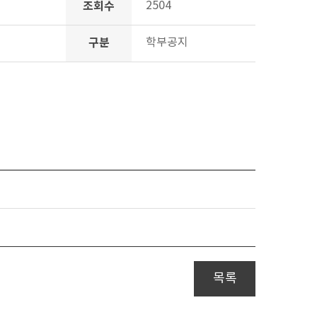
조회수
2504
구분
학부공지
목록