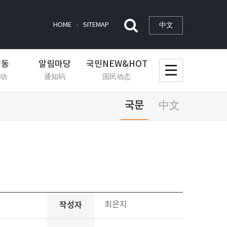
中文
HOME
SITEMAP
활동
알림마당
국민NEW&HOT
动
通知码
国民动态
국문
中文
작성자
최은지