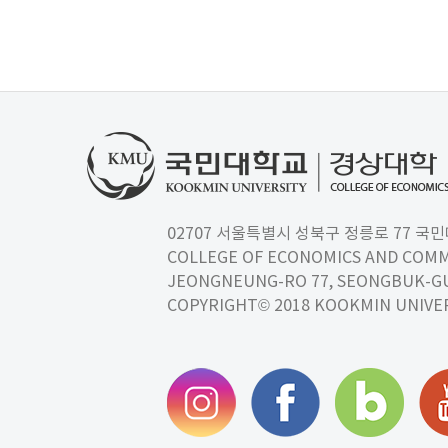
02707 서울특별시 성북구 정릉로 77 국민대학교
COLLEGE OF ECONOMICS AND COMM
JEONGNEUNG-RO 77, SEONGBUK-GU,
COPYRIGHT© 2018 KOOKMIN UNIVER