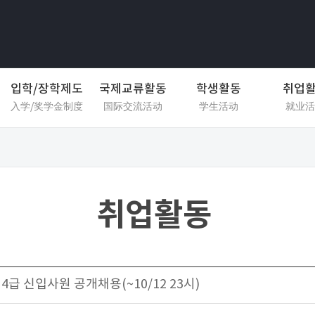
입학/장학제도
국제교류활동
학생활동
취업
入学/奖学金制度
国际交流活动
学生活动
就业活
취업활동
 4급 신입사원 공개채용(~10/12 23시)