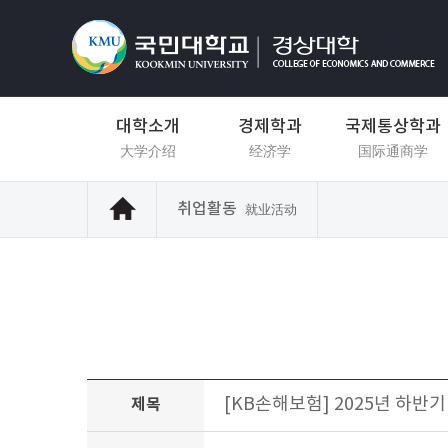
대학소개
경제학과
국제통상학과
大学介绍
经济学
国际通商学
취업활동
就业活动
[KB손해보험] 2025년 하반기
제목