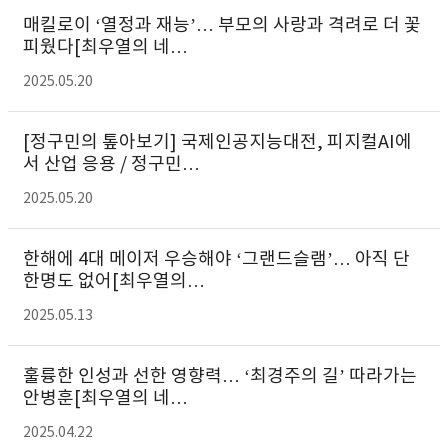
매킬로이 ‘열정과 재능’… 부모의 사랑과 격려로 더 꽃
피웠다[최우열의 네…
2025.05.20
[정구민의 톺아보기] 국제인공지능대전, 피지컬AI에
서 산업 응용 / 정구민…
2025.05.20
한해에 4대 메이저 우승해야 ‘그랜드슬램’… 아직 단
한명도 없어[최우열의…
2025.05.13
훌륭한 인성과 선한 영향력… ‘최경주의 길’ 따라가는
안병훈[최우열의 네…
2025.04.22