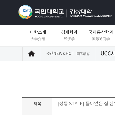
대학소개
경제학과
국제통상학과
大学介绍
经济学
国际通商学
UCC
국민NEW&HOT
国民动态
[정릉 STYLE] 돌아앉은 집 
제목