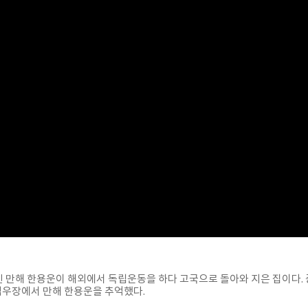
만해 한용운이 해외에서 독립운동을 하다 고국으로 돌아와 지은 집이다. 
심우장에서 만해 한용운을 추억했다.