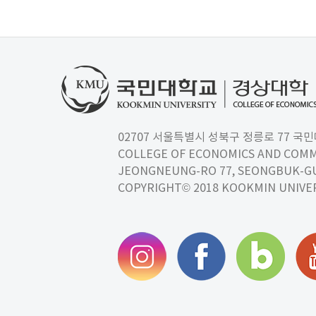
02707 서울특별시 성북구 정릉로 77 국민대학교
COLLEGE OF ECONOMICS AND COMM
JEONGNEUNG-RO 77, SEONGBUK-GU,
COPYRIGHT© 2018 KOOKMIN UNIVER