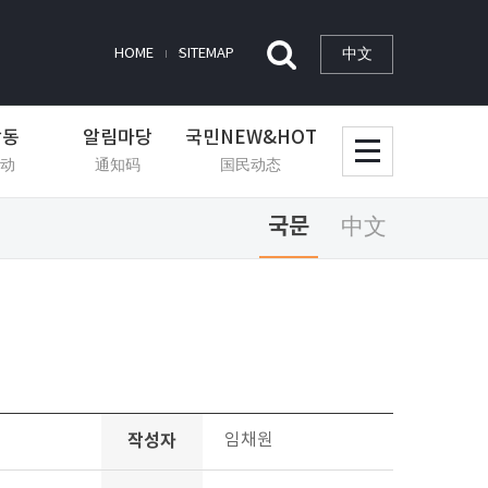
中文
HOME
SITEMAP
활동
알림마당
국민NEW&HOT
动
通知码
国民动态
국문
中文
작성자
임채원