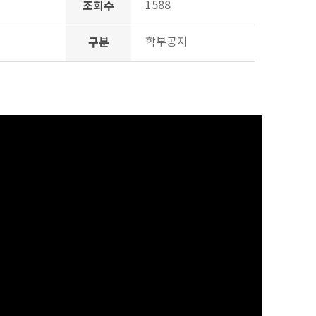
조회수
1588
구분
학부공지