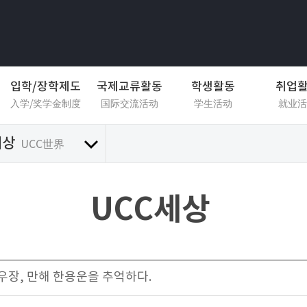
입학/장학제도
국제교류활동
학생활동
취업
入学/奖学金制度
国际交流活动
学生活动
就业活
세상
UCC世界
UCC세상
심우장, 만해 한용운을 추억하다.