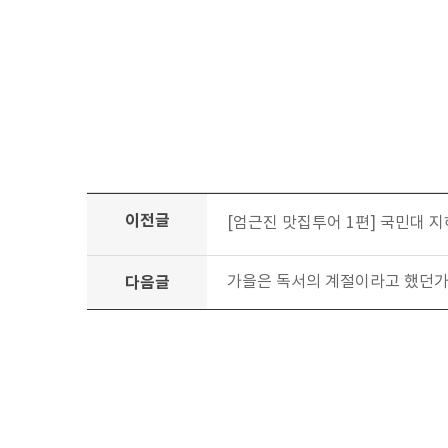
이전글
[엄근진 맛집투어 1편] 국민대 지
다음글
가을은 독서의 계절이라고 했던가..